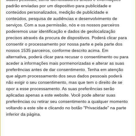
padrão enviadas por um dispositivo para publicidade e
conteúdos personalizados, medição de publicidade e
No plano competitivo, o Clube de Ciclismo de Castelo
conteúdos, pesquisa de audiências e desenvolvimento de
Branco dá conta que esteve em destaque no
serviços.
Com a sua permissão, nós e os nossos parceiros
Campeonato Regional de Maratonas, prova oficial da
poderemos usar identificação e dados de geolocalização
precisos através da procura de dispositivos. Poderá clicar para
Associação de Ciclismo da Beira Interior, disputada na
consentir o processamento por nossa parte e pela parte dos
Aldeia de Santo António, Sabugal, integrada na X Rota
nossos 1535 parceiros, conforme descrito acima. Em
dos Ventos. Numa prova que reuniu atletas de toda a
alternativa, poderá clicar para recusar o consentimento ou para
Beira Interior, o clube protagonizou “uma prestação
aceder a informações mais pormenorizadas e alterar as suas
preferências antes de dar consentimento.
Tenha em atenção
sólida e consistente, reflexo do trabalho desenvolvido ao
que algum processamento dos seus dados pessoais poderá
longo da época e do compromisso contínuo dos seus
não exigir o seu consentimento, mas que tem o direito de se
atletas com a modalidade”.
opor a esse processamento. As suas preferências serão
aplicadas apenas a este website. Você pode alterar suas
preferências ou retirar seu consentimento a qualquer momento
Ao longo dos exigentes percursos, os atletas
voltando a este site e clicando no botão "Privacidade" na parte
albicastrenses evidenciaram elevada capacidade
inferior da página.
competitiva, espírito de superação e forte união coletiva,
com destaque para a conquista de quatro títulos
regionais por Rui Carvalho (Master 30), Ismael Graça