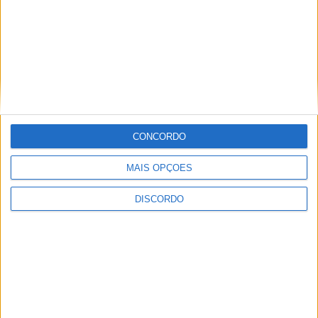
Exposição “Primaverar” leva a
189 famílias participaram no
arte de João Leitão à Casa do
“Dia da Família | Família sem
Forno
Limites”
ARTIGOS RELACIONADOS
Mais do autor
CONCORDO
MAIS OPÇÕES
DISCORDO
Castelo Branco recebe Campeonato
Nacional de Downhill Urbano 2026