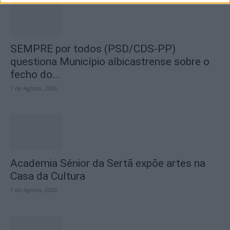
SEMPRE por todos (PSD/CDS-PP)
questiona Município albicastrense sobre o
fecho do...
7 de Agosto, 2026
Academia Sénior da Sertã expõe artes na
Casa da Cultura
7 de Agosto, 2026