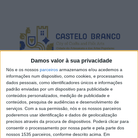
Damos valor à sua privacidade
Nós e os nossos
parceiros
armazenamos e/ou acedemos a
informações num dispositivo, como cookies, e processamos
dados pessoais, como identificadores únicos e informações
padrão enviadas por um dispositivo para publicidade e
conteúdos personalizados, medição de publicidade e
No âmbito da candidatura à Rede de Cidades Criativas da
conteúdos, pesquisa de audiências e desenvolvimento de
UNESCO, na categoria de Artesanato e Artes Populares,
serviços.
Com a sua permissão, nós e os nossos parceiros
com o Bordado de Castelo Branco, a Câmara de Castelo
poderemos usar identificação e dados de geolocalização
precisos através da procura de dispositivos. Poderá clicar para
Branco promove o 1º Encontro Internacional de Cidades
consentir o processamento por nossa parte e pela parte dos
Criativas e Desenvolvimento Sustentável.
nossos 1535 parceiros, conforme descrito acima. Em