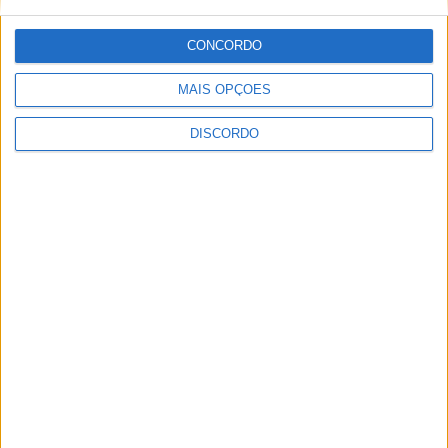
CONCORDO
MAIS OPÇÕES
DISCORDO
Obra na Rua D arranca na Zona Industrial
de Castelo Branco
PUBLICIDADE
PUBLICIDADE