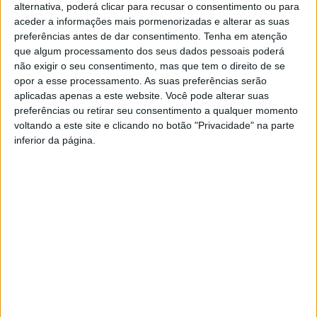
alternativa, poderá clicar para recusar o consentimento ou para
A iniciativa vai decorrer entre 4ªfeira e sábado, 12 e 15 de
aceder a informações mais pormenorizadas e alterar as suas
abril, no Centro de Cultura Contemporânea. Durante
preferências antes de dar consentimento.
Tenha em atenção
que algum processamento dos seus dados pessoais poderá
estes quatro dias vai-se debater o futuro e as suas
não exigir o seu consentimento, mas que tem o direito de se
mudanças, com um grande leque de convidados
opor a esse processamento. As suas preferências serão
nacionais e internacionais, das mais diversas áreas
aplicadas apenas a este website. Você pode alterar suas
profissionais.
preferências ou retirar seu consentimento a qualquer momento
voltando a este site e clicando no botão "Privacidade" na parte
inferior da página.
As inscrições para participar nesta conferência podem
ser feitas na internet.
De recordar que esta candidatura, levada a cabo pela
autarquia será entregue no próximo mês de junho.
TAGS
Castelo Branco
UNESCO