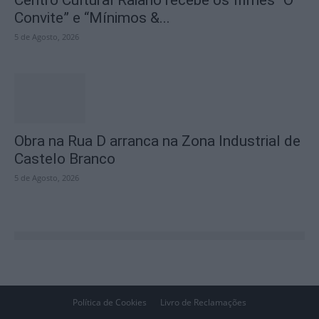
Centro Cultural Raiano recebe os filmes “O
Convite” e “Mínimos &...
5 de Agosto, 2026
Obra na Rua D arranca na Zona Industrial de
Castelo Branco
5 de Agosto, 2026
Política de Cookies
Livro de Reclamações