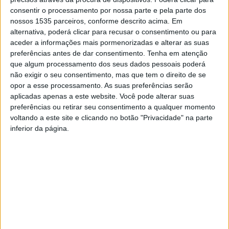
instrumento de coesão e inclusão nos territórios, entre
consentir o processamento por nossa parte e pela parte dos
6ªfeira e sábado, 16 e 17 de maio.
nossos 1535 parceiros, conforme descrito acima. Em
alternativa, poderá clicar para recusar o consentimento ou para
aceder a informações mais pormenorizadas e alterar as suas
O encontro é promovido pela Câmara de Castelo Branco,
preferências antes de dar consentimento.
Tenha em atenção
em parceria com a Amato Lusitano – Associação de
que algum processamento dos seus dados pessoais poderá
Desenvolvimento e a CreE.A – Associação Europeia para
não exigir o seu consentimento, mas que tem o direito de se
a Mediação Social, contando ainda com o apoio da Junta
opor a esse processamento. As suas preferências serão
aplicadas apenas a este website. Você pode alterar suas
de Freguesia de Castelo Branco e da Cáritas
preferências ou retirar seu consentimento a qualquer momento
Interparoquial de Castelo Branco.
voltando a este site e clicando no botão "Privacidade" na parte
inferior da página.
A organização conta que, com o tema “Mediação em
Territórios Inclusivos”, a iniciativa visa promover o debate
em torno das boas práticas de mediação social e da
construção de comunidades mais pacíficas e solidárias.
A programação inclui conferências, mesas redondas,
workshops, exposições fotográficas, visitas culturais e