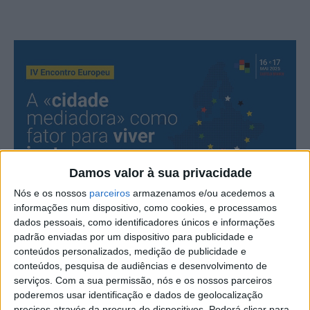
Damos valor à sua privacidade
Nós e os nossos
parceiros
armazenamos e/ou acedemos a
informações num dispositivo, como cookies, e processamos
dados pessoais, como identificadores únicos e informações
padrão enviadas por um dispositivo para publicidade e
Castelo Branco será palco do IV Encontro Europeu de
conteúdos personalizados, medição de publicidade e
Cidades Mediadoras – “Viver Juntos em Paz”, uma
conteúdos, pesquisa de audiências e desenvolvimento de
iniciativa que vai reunir especialistas nacionais e
serviços.
Com a sua permissão, nós e os nossos parceiros
poderemos usar identificação e dados de geolocalização
internacionais para refletir sobre a mediação social como
precisos através da procura de dispositivos. Poderá clicar para