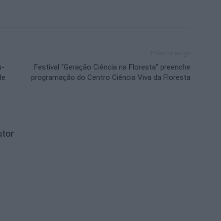
Próximo artigo
u-
Festival “Geração Ciência na Floresta” preenche
de
programação do Centro Ciência Viva da Floresta
utor