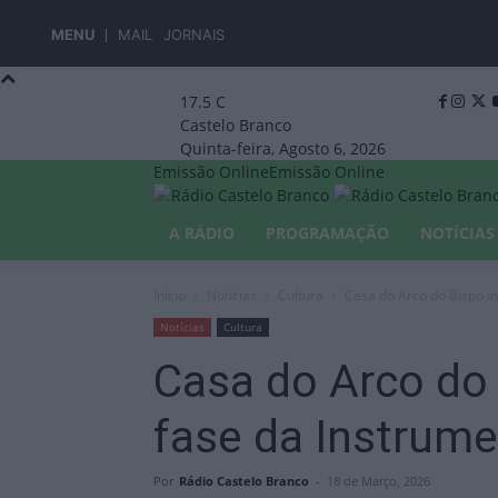
MENU
MAIL
JORNAIS
17.5
C
Castelo Branco
Quinta-feira, Agosto 6, 2026
Emissão Online
Emissão Online
A RÁDIO
PROGRAMAÇÃO
NOTÍCIAS
Início
Notícias
Cultura
Casa do Arco do Bispo i
Notícias
Cultura
Casa do Arco do 
fase da Instrum
Por
Rádio Castelo Branco
-
18 de Março, 2026