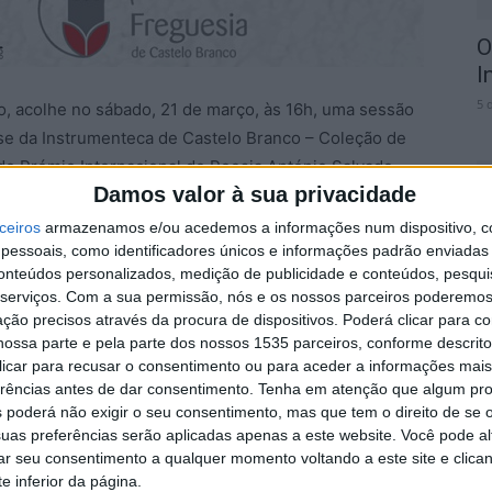
O
I
5 
o, acolhe no sábado, 21 de março, às 16h, uma sessão
fase da Instrumenteca de Castelo Branco – Coleção de
do Prémio Internacional de Poesia António Salvado –
Damos valor à sua privacidade
ceiros
armazenamos e/ou acedemos a informações num dispositivo, c
ere que a Instrumenteca reúne a coleção de
essoais, como identificadores únicos e informações padrão enviadas 
C
conteúdos personalizados, medição de publicidade e conteúdos, pesqui
stigador César Viana, resultado de vários anos de
d
serviços.
Com a sua permissão, nós e os nossos parceiros poderemos 
 musical. Este acervo constitui um importante
ção precisos através da procura de dispositivos. Poderá clicar para co
5 
de instrumentos históricos e tradicionais, oferecendo
ossa parte e pela parte dos nossos 1535 parceiros, conforme descrit
iversidade de sonoridades e práticas musicais
 clicar para recusar o consentimento ou para aceder a informações ma
erências antes de dar consentimento.
Tenha em atenção que algum pr
 poderá não exigir o seu consentimento, mas que tem o direito de se 
uas preferências serão aplicadas apenas a este website. Você pode al
 espaço expositivo, reforçando o papel da Casa do
rar seu consentimento a qualquer momento voltando a este site e clica
ltural e, no caso, de valorização do património
e inferior da página.