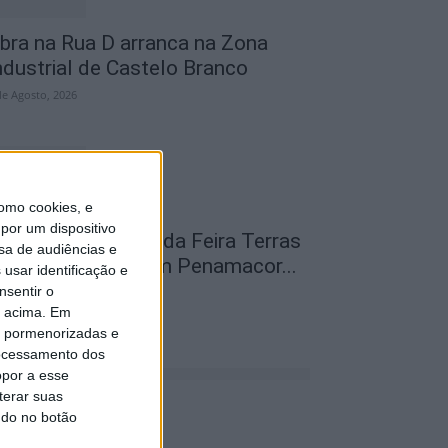
bra na Rua D arranca na Zona
ndustrial de Castelo Branco
de Agosto, 2026
omo cookies, e
por um dispositivo
abeças de cartaz da Feira Terras
sa de audiências e
o Lince do levaram Penamacor...
usar identificação e
nsentir o
de Agosto, 2026
o acima. Em
is pormenorizadas e
ocessamento dos
opor a esse
terar suas
ndo no botão