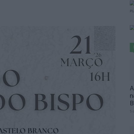
PU
A
n
B
5 