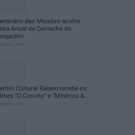
eminário das Missões acolhe
eira Anual de Cernache do
onjardim
de Agosto, 2026
entro Cultural Raiano recebe os
ilmes “O Convite” e “Mínimos &...
de Agosto, 2026