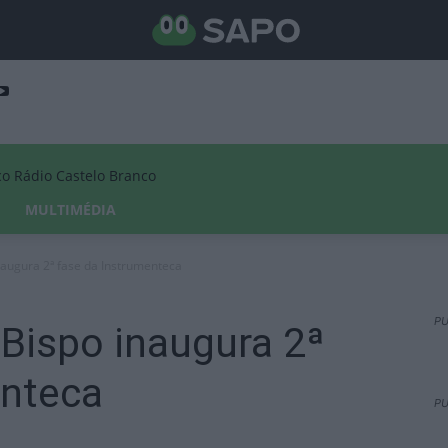
Rádio Castelo Branco
MULTIMÉDIA
naugura 2ª fase da Instrumenteca
PU
Bispo inaugura 2ª
enteca
PU