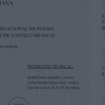
S
F
B
5 
C
f
5 