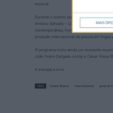
musical.
Durante o evento será também apresentada 
MAIS OP
António Salvado – Cidade de Castelo Branco,
contemporânea, homenageando o poeta albi
projeção internacional da poesia em língua
O programa inclui ainda um momento musical
João Pedro Delgado (viola) e César Viana (fl
A entrada é livre.
TAGS
Castelo Branco
Instrumenteca
Junta de F