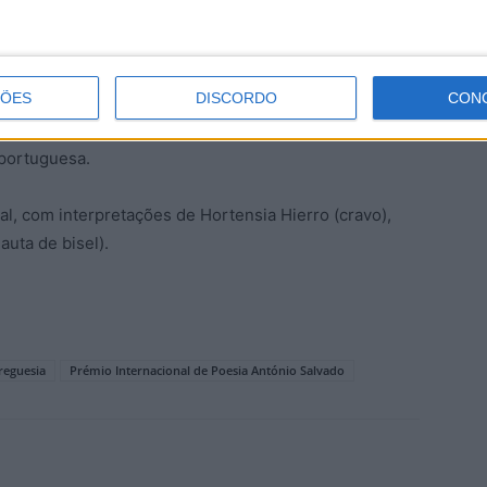
a 5ª edição do Prémio Internacional de Poesia
ÇÕES
DISCORDO
CON
 iniciativa que distingue e promove a criação poética
castrense António Salvado e contribuindo para a
 portuguesa.
, com interpretações de Hortensia Hierro (cravo),
auta de bisel).
reguesia
Prémio Internacional de Poesia António Salvado