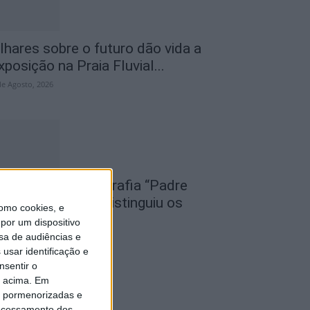
lhares sobre o futuro dão vida a
xposição na Praia Fluvial...
de Agosto, 2026
oncurso de Fotografia “Padre
oão Maia 2026” distinguiu os
omo cookies, e
elhores olhares...
por um dispositivo
sa de audiências e
de Agosto, 2026
usar identificação e
nsentir o
o acima. Em
is pormenorizadas e
ocessamento dos