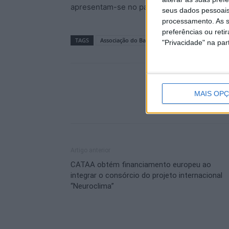
apresentam-se no palco a partir das 22h. DJ 
seus dados pessoais
processamento. As s
preferências ou reti
TAGS
Associação do Bairro do Cansado
"Privacidade" na part
MAIS OP
Artigo anterior
CATAA obtém financiamento europeu ao
integrar o consórcio do projeto internacional
“Neuroclima”