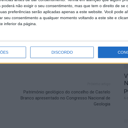
Joe Kelta encerra a noite, a partir das 2h.
 poderá não exigir o seu consentimento, mas que tem o direito de se 
M
uas preferências serão aplicadas apenas a este website. Você pode al
rar seu consentimento a qualquer momento voltando a este site e clica
r
e inferior da página.
p
6 
ÇÕES
DISCORDO
CON
V
N
Próximo artigo
p
Património geológico do concelho de Castelo
Branco apresentado no Congresso Nacional de
6 
Geologia