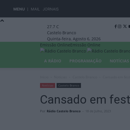
MENU
MAIL
JORNAIS
27.7
C
Castelo Branco
Quinta-feira, Agosto 6, 2026
Emissão Online
Emissão Online
A RÁDIO
PROGRAMAÇÃO
NOTÍCIAS
Início
Notícias
Castelo Branco
Cansado em fes
Notícias
Castelo Branco
Cansado em fes
Por
Rádio Castelo Branco
-
18 de Julho, 2023