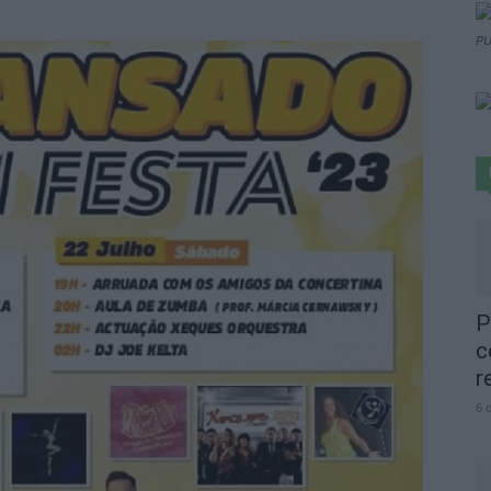
PU
P
c
r
6 