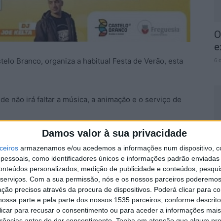
O
e
elo Branco, organiza a habitual Festa de Verão, esta
6 
nde não irá faltar a música, a animação e o serviço de
C
Damos valor à sua privacidade
uada pelo bairro com Os Chibatas e uma hora depois há
J
ceiros
armazenamos e/ou acedemos a informações num dispositivo, c
ma. Às 22h terá início o espetáculo dos Replay – Duo
m
essoais, como identificadores únicos e informações padrão enviadas 
á subir ao palco pelas 23h. A noite termina ao som do
conteúdos personalizados, medição de publicidade e conteúdos, pesqui
6 
serviços.
Com a sua permissão, nós e os nossos parceiros poderemos 
ção precisos através da procura de dispositivos. Poderá clicar para co
ossa parte e pela parte dos nossos 1535 parceiros, conforme descrit
a arruada, desta vez com Os Amigos da Concertina e
 clicar para recusar o consentimento ou para aceder a informações ma
, com Márcia Cernawsky. Os Xeques Orquestra
erências antes de dar consentimento.
Tenha em atenção que algum pr