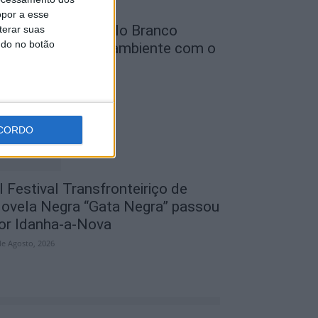
opor a esse
unicípio de Castelo Branco
terar suas
ndo no botão
eforça defesa do ambiente com o
rojeto...
de Agosto, 2026
CORDO
I Festival Transfronteiriço de
ovela Negra “Gata Negra” passou
or Idanha-a-Nova
de Agosto, 2026