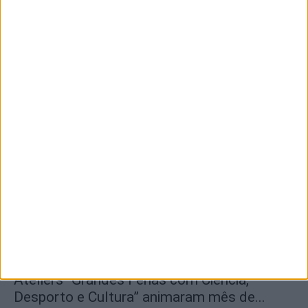
Negra “Gata Negra” passou por Idanha-a-
Nova
6 de Agosto, 2026
Inscrições abertas para a Bienal
Internacional de Artes e Ofícios 2026
6 de Agosto, 2026
Ateliers “Grandes Férias com Ciência,
Desporto e Cultura” animaram mês de...