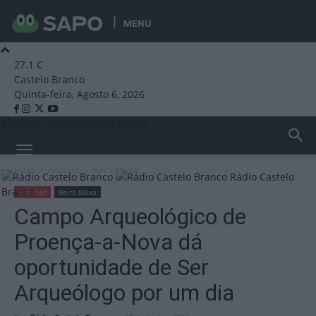
MENU
27.1
C
Castelo Branco
Quinta-feira, Agosto 6, 2026
Emissão Online
Emissão Online
Início
Notícias
Beira Baixa
Rádio Castelo
Branco
Notícias
Beira Baixa
Campo Arqueológico de
Proença-a-Nova dá
oportunidade de Ser
Arqueólogo por um dia