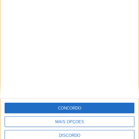
VI Festival Transfronteiriço de Novela
Negra “Gata Negra” passou por Idanha-a-
Nova
CONCORDO
MAIS OPÇÕES
DISCORDO