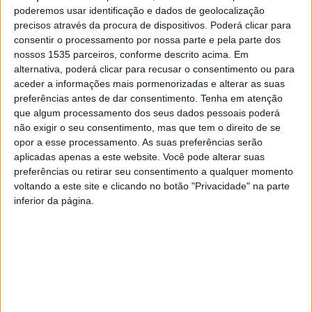
por um dia”, em que qualquer pessoa pode participar nas
poderemos usar identificação e dados de geolocalização
escavações acompanhando um dia de campo dos
precisos através da procura de dispositivos. Poderá clicar para
consentir o processamento por nossa parte e pela parte dos
investigadores.
nossos 1535 parceiros, conforme descrito acima. Em
alternativa, poderá clicar para recusar o consentimento ou para
A iniciativa acontece aos sábados das 7h30 e 13h e está
aceder a informações mais pormenorizadas e alterar as suas
limitada a 6 participantes por cada dia, bastando fazer a
preferências antes de dar consentimento.
Tenha em atenção
que algum processamento dos seus dados pessoais poderá
inscrição gratuita no Posto de Turismo até à 6ª feira que
não exigir o seu consentimento, mas que tem o direito de se
antecede a atividade, conta a autarquia proencense. Os
opor a esse processamento. As suas preferências serão
participantes deverão trazer luvas reforçadas, roupa e
aplicadas apenas a este website. Você pode alterar suas
calçado prático, máscara e água.
preferências ou retirar seu consentimento a qualquer momento
voltando a este site e clicando no botão "Privacidade" na parte
inferior da página.
O Campo Arqueológico de Proença-a-Nova iniciou os
trabalhos esta 2ªfeira, 26 de junho, na Bateria das
Baterias, em Catraia Cimeira. A partir de 10 de julho até
dia 23 as investigações prosseguem na Anta da Moita da
Galinha, em Moitas. Além dos campos arqueológicos,
esta iniciativa tem previstas outras atividades lúdico-