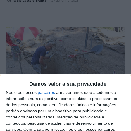
Por
Rádio Castelo Branco
-
27 de Junho, 2023
Damos valor à sua privacidade
Nós e os nossos
parceiros
armazenamos e/ou acedemos a
informações num dispositivo, como cookies, e processamos
dados pessoais, como identificadores únicos e informações
padrão enviadas por um dispositivo para publicidade e
conteúdos personalizados, medição de publicidade e
Nos dias 1, 8, 15 e 22 de julho, o Campo Arqueológico de
conteúdos, pesquisa de audiências e desenvolvimento de
Proença-a-Nova está aberto à atividade “Ser arqueólogo
serviços.
Com a sua permissão, nós e os nossos parceiros