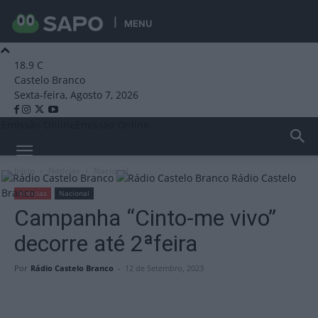
MENU
18.9
C
Castelo Branco
Sexta-feira, Agosto 7, 2026
Emissão Online
Emissão Online
Início
Notícias
Nacional
Rádio Castelo
Branco
Notícias
Nacional
Campanha “Cinto-me vivo”
decorre até 2ªfeira
Por
Rádio Castelo Branco
-
12 de Setembro, 2023