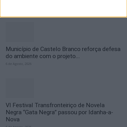
2026” distinguiu os melhores olhares...
6 de Agosto, 2026
Município de Castelo Branco reforça defesa
do ambiente com o projeto...
6 de Agosto, 2026
VI Festival Transfronteiriço de Novela
Negra “Gata Negra” passou por Idanha-a-
Nova
6 de Agosto, 2026