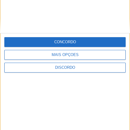
Greve geral mobiliza vários setores
CONCORDO
MAIS OPÇÕES
DISCORDO
GNR na estada com operação “Páscoa
2026”