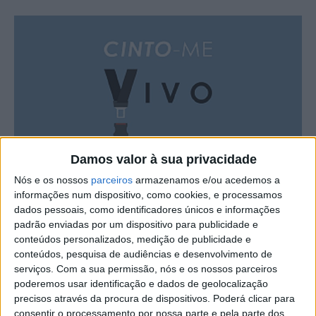
Damos valor à sua privacidade
Nós e os nossos
parceiros
armazenamos e/ou acedemos a
informações num dispositivo, como cookies, e processamos
dados pessoais, como identificadores únicos e informações
A Autoridade Nacional de Segurança Rodoviária, a GNR e
padrão enviadas por um dispositivo para publicidade e
conteúdos personalizados, medição de publicidade e
a PSP têm a decorrer até 2ªfeira, 18 de setembro, a
conteúdos, pesquisa de audiências e desenvolvimento de
Campanha de Segurança Rodoviária “Cinto-me vivo”,
serviços.
Com a sua permissão, nós e os nossos parceiros
inserida no Plano Nacional de Fiscalização de 2023.
poderemos usar identificação e dados de geolocalização
precisos através da procura de dispositivos. Poderá clicar para
consentir o processamento por nossa parte e pela parte dos
Em comunicado conjunto é explicado que a campanha