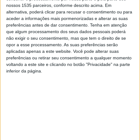
nossos 1535 parceiros, conforme descrito acima. Em
tem como objetivo alertar condutores e passageiros para
alternativa, poderá clicar para recusar o consentimento ou para
a importância de utilizarem sempre, e de forma correta,
aceder a informações mais pormenorizadas e alterar as suas
os dispositivos de segurança.
preferências antes de dar consentimento.
Tenha em atenção
que algum processamento dos seus dados pessoais poderá
não exigir o seu consentimento, mas que tem o direito de se
“Cinto-me vivo” integra um conjunto de ações. A
opor a esse processamento. As suas preferências serão
Autoridade Nacional de Segurança Rodoviária realiza
aplicadas apenas a este website. Você pode alterar suas
ações de sensibilização e a GNR e a PSP realizam
preferências ou retirar seu consentimento a qualquer momento
operações de fiscalização, com especial incidência em
voltando a este site e clicando no botão "Privacidade" na parte
inferior da página.
vias e acessos com elevado fluxo rodoviário e de acordo
com o Plano Nacional de Fiscalização 2023, por forma a
contribuir para a diminuição do risco de ocorrência de
acidentes e para a adoção de comportamentos mais
seguros por parte dos condutores no que diz respeito à
correta utilização dos dispositivos de segurança.
Estas três entidades terminam o comunicado alertando
que “a sinistralidade rodoviária não é uma fatalidade e as