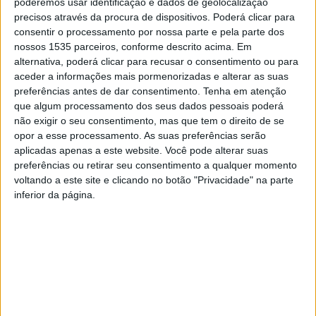
poderemos usar identificação e dados de geolocalização
precisos através da procura de dispositivos. Poderá clicar para
consentir o processamento por nossa parte e pela parte dos
“As sobras não são lixo! São biorresíduos e são
nossos 1535 parceiros, conforme descrito acima. Em
valorizados!”, é uma campanha que está já a decorrer
alternativa, poderá clicar para recusar o consentimento ou para
junto de 838 residências – moradias e prédios -, na sede
aceder a informações mais pormenorizadas e alterar as suas
de concelho de Proença-a-Nova, sendo que a empresa
preferências antes de dar consentimento.
Tenha em atenção
responsável pela elaboração da campanha será a SUMA –
que algum processamento dos seus dados pessoais poderá
não exigir o seu consentimento, mas que tem o direito de se
Serviços Urbanos e Meio Ambiente, S.A.
opor a esse processamento. As suas preferências serão
aplicadas apenas a este website. Você pode alterar suas
A autarquia de Proença-a-Nova explica que a campanha
preferências ou retirar seu consentimento a qualquer momento
consiste na entrega de um balde de 7L, para deposição
voltando a este site e clicando no botão "Privacidade" na parte
inferior da página.
de desperdícios alimentares e sobras de refeições. A
abordagem à população será realizada por contacto pró-
ativo, nas modalidades porta-a-porta e telefone-a-
telefone, através da ativação de uma linha de callcenter,
em que serão abordados procedimentos de correta
deposição e vantagens, individuais e coletivas, de adesão
ao novo sistema de deposição: gratuito, simples, cómodo