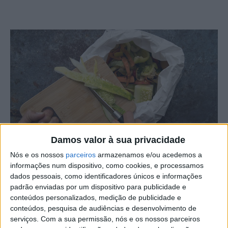
Damos valor à sua privacidade
Nós e os nossos
parceiros
armazenamos e/ou acedemos a
Na sequência dos investimentos que têm vindo a ser
informações num dispositivo, como cookies, e processamos
efetuados em termos de implementação e promoção de
dados pessoais, como identificadores únicos e informações
processos de valorização de resíduos, o Município de
padrão enviadas por um dispositivo para publicidade e
conteúdos personalizados, medição de publicidade e
Proença-a-Nova já deu início a um programa de adesão
conteúdos, pesquisa de audiências e desenvolvimento de
ao sistema de deposição seletiva de biorresíduos, no
serviços.
Com a sua permissão, nós e os nossos parceiros
setor doméstico.