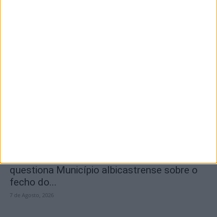
Segurança das pessoas e proteção do
abastecimento de água justificam
encerramento...
7 de Agosto, 2026
SEMPRE por todos (PSD/CDS-PP)
questiona Município albicastrense sobre o
fecho do...
7 de Agosto, 2026