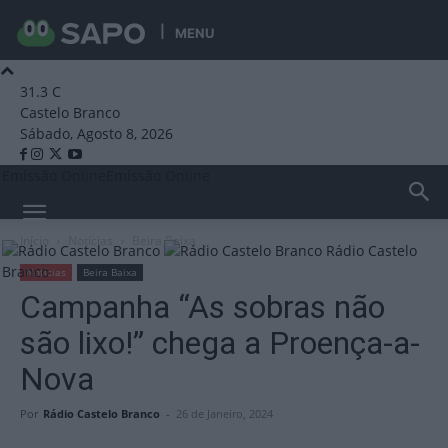
MENU
31.3
C
Castelo Branco
Sábado, Agosto 8, 2026
Emissão Online
Emissão Online
Início
Notícias
Beira Baixa
Rádio Castelo
Branco
Notícias
Beira Baixa
Campanha “As sobras não
são lixo!” chega a Proença-a-
Nova
Por
Rádio Castelo Branco
-
26 de Janeiro, 2024