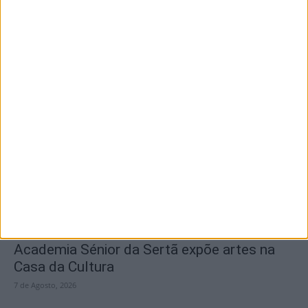
SEMPRE por todos (PSD/CDS-PP)
questiona Município albicastrense sobre o
fecho do...
7 de Agosto, 2026
Academia Sénior da Sertã expõe artes na
Casa da Cultura
7 de Agosto, 2026