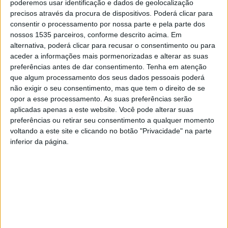
poderemos usar identificação e dados de geolocalização
precisos através da procura de dispositivos. Poderá clicar para
Este novo equipamento na área da saúde representou
consentir o processamento por nossa parte e pela parte dos
um investimento da Câmara Municipal de 46.800€, com o
nossos 1535 parceiros, conforme descrito acima. Em
alternativa, poderá clicar para recusar o consentimento ou para
objetivo estratégico, em parceria com direção daquela
aceder a informações mais pormenorizadas e alterar as suas
instituição, dotar o Corpo de Bombeiros do concelho com
preferências antes de dar consentimento.
Tenha em atenção
os meios mais modernos e eficientes, de forma a permitir
que algum processamento dos seus dados pessoais poderá
uma maior qualidade no serviço de transporte de
não exigir o seu consentimento, mas que tem o direito de se
opor a esse processamento. As suas preferências serão
doentes e no socorro a vítimas, explica a autarquia.
aplicadas apenas a este website. Você pode alterar suas
preferências ou retirar seu consentimento a qualquer momento
A nova ambulância tipo A1 está preparada para o
voltando a este site e clicando no botão "Privacidade" na parte
transporte de doentes cuja situação clínica não faça
inferior da página.
prever risco instalado, permitindo o transporte de um
doente em maca ou banco e de um acompanhante. O
veículo está equipado com todos os materiais
necessários em caso de urgências pré-hospitalares (tipo
ABSC) podendo, em caso de necessidade, dar apoio e
substituir estas viaturas em acidentes ou transporte de