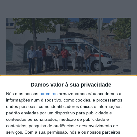
Damos valor à sua privacidade
Nós e os nossos
parceiros
armazenamos e/ou acedemos a
Depois de, no início do ano, ter apoiado a Associação
informações num dispositivo, como cookies, e processamos
Humanitária dos Bombeiros Voluntários de Vila Velha de
dados pessoais, como identificadores únicos e informações
Ródão na aquisição de equipamentos e materiais para
padrão enviadas por um dispositivo para publicidade e
desencarceramento, a autarquia de Vila Velha de Ródão
conteúdos personalizados, medição de publicidade e
conteúdos, pesquisa de audiências e desenvolvimento de
voltou a ajudar a instituição através da oferta de uma
serviços.
Com a sua permissão, nós e os nossos parceiros
nova ambulância para transporte de doentes.