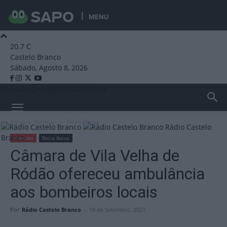
MENU
20.7
C
Castelo Branco
Sábado, Agosto 8, 2026
Emissão Online
Emissão Online
Início
Notícias
Beira Baixa
Rádio Castelo
Branco
Notícias
Beira Baixa
Câmara de Vila Velha de
Ródão ofereceu ambulância
aos bombeiros locais
Por
Rádio Castelo Branco
-
18 de Setembro, 2023