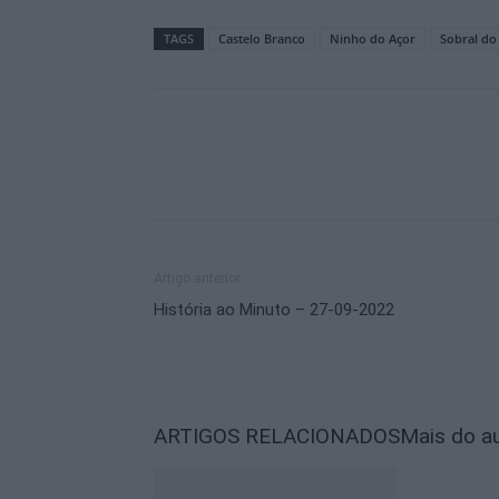
TAGS
Castelo Branco
Ninho do Açor
Sobral d
Artigo anterior
História ao Minuto – 27-09-2022
ARTIGOS RELACIONADOS
Mais do a