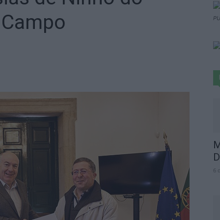
o Campo
PU
M
D
6 