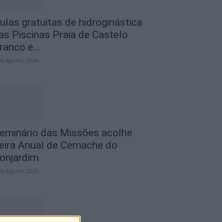
ulas gratuitas de hidroginástica
as Piscinas Praia de Castelo
ranco e...
de Agosto, 2026
eminário das Missões acolhe
eira Anual de Cernache do
onjardim
de Agosto, 2026