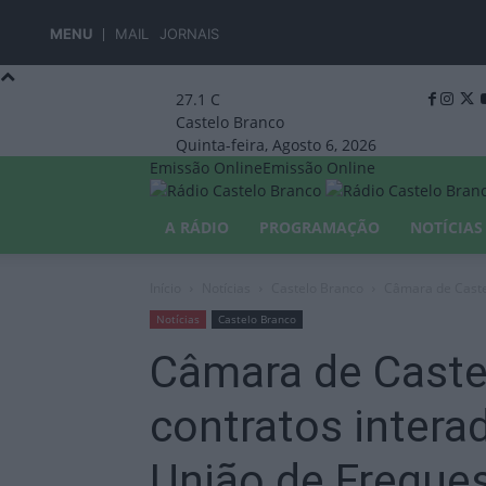
MENU
MAIL
JORNAIS
27.1
C
Castelo Branco
Quinta-feira, Agosto 6, 2026
Emissão Online
Emissão Online
A RÁDIO
PROGRAMAÇÃO
NOTÍCIAS
Início
Notícias
Castelo Branco
Câmara de Castel
Notícias
Castelo Branco
Câmara de Caste
contratos intera
União de Fregue