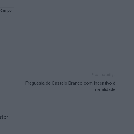
o Campo
Próximo artigo
Freguesia de Castelo Branco com incentivo à
natalidade
utor