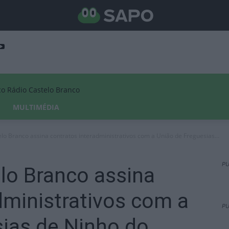
Rádio Castelo Branco
MULTIMÉDIA
o Branco assina contratos interadministrativos com a União de Freguesias...
PU
lo Branco assina
dministrativos com a
PU
sias de Ninho do