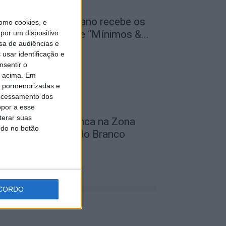
entro Cultural Raiano recebe os
omo cookies, e
ilmes “O Convite” e “Mínimos &...
por um dispositivo
sa de audiências e
de Agosto, 2026
usar identificação e
nsentir o
o acima. Em
is pormenorizadas e
ocessamento dos
opor a esse
terar suas
bra na Rua D arranca na Zona
ndo no botão
ndustrial de Castelo Branco
de Agosto, 2026
CORDO