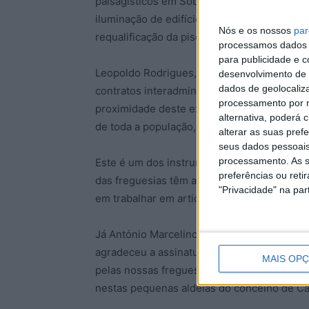
paisagísticos em Sobral do Campo, promove
iluminação de edifícios e numeração das ca
Nós e os nossos
par
requalificação da piscina de Ninho do Açor.
processamos dados p
para publicidade e 
Leopoldo Rodrigues, presidente da Câmara d
desenvolvimento de 
dados de geolocaliza
contratos interadministrativos, e os que vã
processamento por n
proximidade deste executivo com as juntas
alternativa, poderá
de toda a população, não deixando ninguém 
alterar as suas pref
seus dados pessoais
processamento. As s
Este é um dos instrumentos com que este e
preferências ou reti
das freguesias têm acesso a serviços de q
"Privacidade" na part
em trabalhar em articulação com as juntas d
Já António Marcelino, presidente da União
agradeceu a assinatura destes contratos r
MAIS OP
pelas nossas freguesias e pelos nossos hab
nestas pequenas aldeias do concelho de Ca