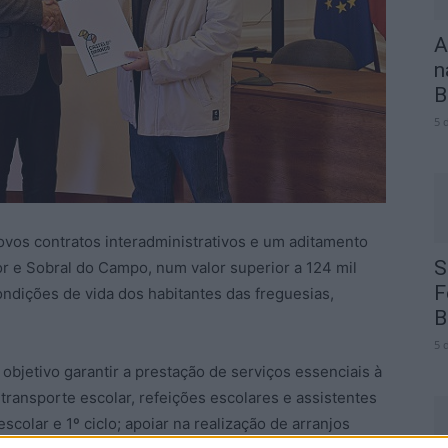
A
n
B
5 
vos contratos interadministrativos e um aditamento
S
r e Sobral do Campo, num valor superior a 124 mil
F
ondições de vida dos habitantes das freguesias,
B
5 
objetivo garantir a prestação de serviços essenciais à
transporte escolar, refeições escolares e assistentes
colar e 1º ciclo; apoiar na realização de arranjos