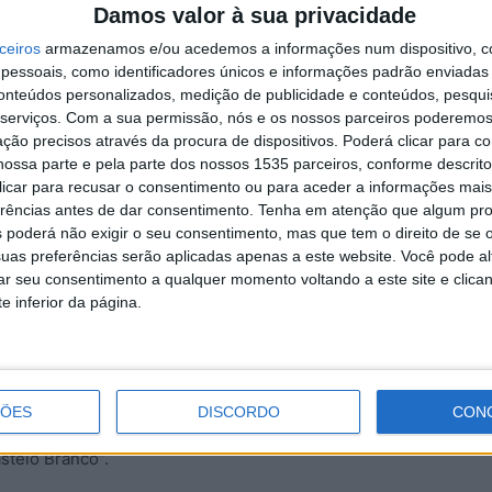
r a colocação do nome à entrada das freguesias,
Damos valor à sua privacidade
mpas (sepulturas) e ainda a adequação do valor para
C
ceiros
armazenamos e/ou acedemos a informações num dispositivo, c
f
essoais, como identificadores únicos e informações padrão enviadas 
conteúdos personalizados, medição de publicidade e conteúdos, pesqui
5 
e Castelo Branco, reiterou que a assinatura destes
serviços.
Com a sua permissão, nós e os nossos parceiros poderemos 
ção precisos através da procura de dispositivos. Poderá clicar para co
o ser assinados nos próximos dias, mostram a
ossa parte e pela parte dos nossos 1535 parceiros, conforme descrit
 de freguesia e ainda o compromisso com o bem-estar
 clicar para recusar o consentimento ou para aceder a informações ma
para trás.
erências antes de dar consentimento.
Tenha em atenção que algum pr
 poderá não exigir o seu consentimento, mas que tem o direito de se 
uas preferências serão aplicadas apenas a este website. Você pode al
xecutivo pretende garantir que todos os habitantes
O
rar seu consentimento a qualquer momento voltando a este site e clica
ualidade e demonstra a vontade da Câmara Municipal
I
e inferior da página.
e freguesia para alcançar este objetivo.
5 
 de Freguesias do Ninho do Açor e Sobral do Campo,
eferindo que “só assim conseguimos mais e melhor
ÇÕES
DISCORDO
CON
itantes garantindo bem-estar e gosto por morar
stelo Branco”.