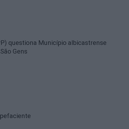
) questiona Município albicastrense
 São Gens
upefaciente