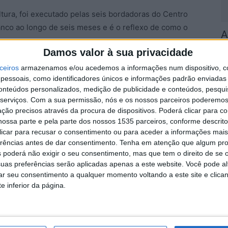
ura, foi executado pelas seis bordadoras do Centro
nco ao longo de seis meses e é o reflexo de como o
A
a
Damos valor à sua privacidade
7 
este trabalho e o seu enquadramento, o Município de
ceiros
armazenamos e/ou acedemos a informações num dispositivo, c
essoais, como identificadores únicos e informações padrão enviadas 
em Lisboa, onde o presidente da Câmara Municipal se
conteúdos personalizados, medição de publicidade e conteúdos, pesqui
cabo pela Cartier, estando o Bordado de Castelo
serviços.
Com a sua permissão, nós e os nossos parceiros poderemos 
 esplendor”, inserido “num mercado de luxo”.
ção precisos através da procura de dispositivos. Poderá clicar para co
ossa parte e pela parte dos nossos 1535 parceiros, conforme descrit
 clicar para recusar o consentimento ou para aceder a informações ma
 representa o artesanato do concelho, sendo também
D
erências antes de dar consentimento.
Tenha em atenção que algum pr
eças do Bordado de Castelo Branco.
e
 poderá não exigir o seu consentimento, mas que tem o direito de se 
7 
uas preferências serão aplicadas apenas a este website. Você pode al
rar seu consentimento a qualquer momento voltando a este site e clica
e inferior da página.
do Bordado de Castelo Branco é o mercado de luxo,
telo Branco.