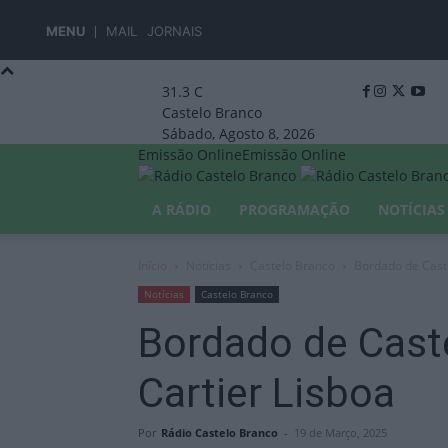
MENU
MAIL
JORNAIS
31.3
C
Castelo Branco
Sábado, Agosto 8, 2026
Emissão Online
Emissão Online
A RÁDIO
PROGRAMAÇÃO
NOTÍCIAS
Início
Notícias
Castelo Branco
Bordado de Caste
Notícias
Castelo Branco
Bordado de Caste
Cartier Lisboa
Por
Rádio Castelo Branco
-
19 de Março, 2025