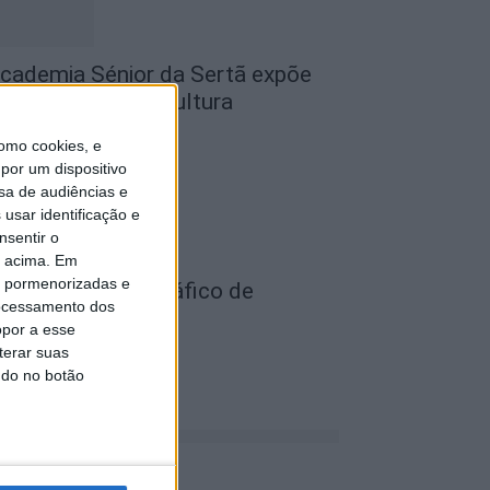
cademia Sénior da Sertã expõe
rtes na Casa da Cultura
de Agosto, 2026
omo cookies, e
por um dispositivo
sa de audiências e
usar identificação e
nsentir o
o acima. Em
is pormenorizadas e
ois detidos por tráfico de
ocessamento dos
stupefaciente
opor a esse
de Agosto, 2026
terar suas
ndo no botão