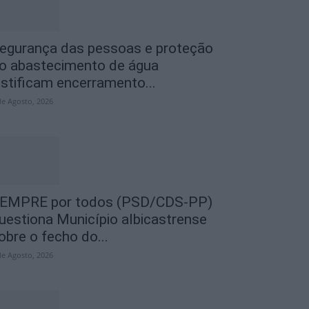
egurança das pessoas e proteção
o abastecimento de água
ustificam encerramento...
de Agosto, 2026
EMPRE por todos (PSD/CDS-PP)
uestiona Município albicastrense
obre o fecho do...
de Agosto, 2026