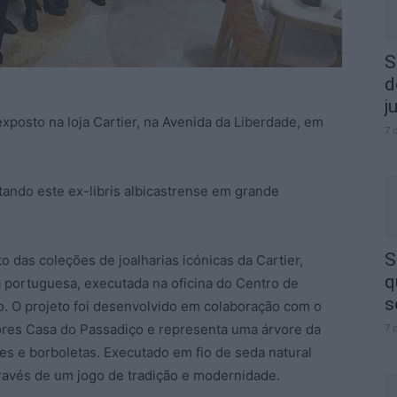
S
d
j
posto na loja Cartier, na Avenida da Liberdade, em
7 
ando este ex-libris albicastrense em grande
S
to das coleções de joalharias icónicas da Cartier,
q
 portuguesa, executada na oficina do Centro de
s
o. O projeto foi desenvolvido em colaboração com o
riores Casa do Passadiço e representa uma árvore da
7 
es e borboletas. Executado em fio de seda natural
através de um jogo de tradição e modernidade.