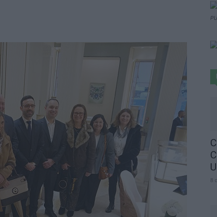
PU
C
C
U
8 