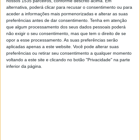
A convocatória, promovida pela Federação Portuguesa
nossos 1535 parceiros, conforme descrito acima. Em
alternativa, poderá clicar para recusar o consentimento ou para
de Judo, reuniu atletas de diferentes escalões,
aceder a informações mais pormenorizadas e alterar as suas
nomeadamente as equipa de seniores, juniores (sub-21)
preferências antes de dar consentimento.
Tenha em atenção
e cadetes (sub-18), com vista à preparação das próximas
que algum processamento dos seus dados pessoais poderá
competições internacionais agendadas para os meses de
não exigir o seu consentimento, mas que tem o direito de se
opor a esse processamento. As suas preferências serão
abril e maio.
aplicadas apenas a este website. Você pode alterar suas
preferências ou retirar seu consentimento a qualquer momento
O estágio incluiu treinos bi-diários, contando com a
voltando a este site e clicando no botão "Privacidade" na parte
participação de cerca de 200 atletas, o que proporcionou
inferior da página.
um contexto de elevada exigência competitiva.
Para o clube albicastrense, a presença dos dois judocas
neste estágio nacional evidencia a qualidade do trabalho
que continua a ser desenvolvido no judo em Castelo
Branco, bem como o crescimento sustentado da
modalidade na região.