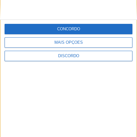
realizou campo de férias em Penamacor
CONCORDO
MAIS OPÇÕES
DISCORDO
Sertanense FC e Guarda FC disputam
Supertaça da Beira Interior
PUBLICIDADE