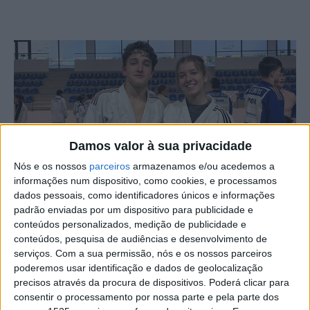
Damos valor à sua privacidade
Nós e os nossos
parceiros
armazenamos e/ou acedemos a
informações num dispositivo, como cookies, e processamos
dados pessoais, como identificadores únicos e informações
padrão enviadas por um dispositivo para publicidade e
Os judocas cadetes Beatriz Grecu e Martim Louro, da
conteúdos personalizados, medição de publicidade e
conteúdos, pesquisa de audiências e desenvolvimento de
Escola de Judo Ana Hormigo e medalhados nos
serviços.
Com a sua permissão, nós e os nossos parceiros
Campeonatos Nacionais, foram convocados para integrar
poderemos usar identificação e dados de geolocalização
o II Estágio Nacional, que decorreu em Albufeira.
precisos através da procura de dispositivos. Poderá clicar para
consentir o processamento por nossa parte e pela parte dos