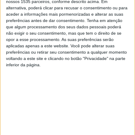
nossos 1535 parceiros, conforme descrito acima. Em
infância e tem vindo a criar a sua própria identidade
alternativa, poderá clicar para recusar o consentimento ou para
artística, sem nunca desvirtuar a tradição. Foi nas Casas
aceder a informações mais pormenorizadas e alterar as suas
de Fado em Lisboa que aprendeu com os mais velhos e
preferências antes de dar consentimento.
Tenha em atenção
que algum processamento dos seus dados pessoais poderá
escolheu as suas referências, como Amália Rodrigues,
não exigir o seu consentimento, mas que tem o direito de se
Fernanda Maria ou Carminho.
opor a esse processamento. As suas preferências serão
aplicadas apenas a este website. Você pode alterar suas
Venceu o “Prémio Novos Talentos Ageas” em 2022, no
preferências ou retirar seu consentimento a qualquer momento
voltando a este site e clicando no botão "Privacidade" na parte
mesmo ano em que atuou na cerimónia de abertura da
inferior da página.
WOMEX.
Em 2023 lançou o seu primeiro single em nome próprio
“A canção da Bia”, no mesmo dia em que subiu ao palco
principal do Festival Santa Casa Alfama, e agora prepara-
se para lançar o seu muito aguardado primeiro álbum. A
entrada no concerto é gratuita, mediante reserva e
levantamento de bilhete.