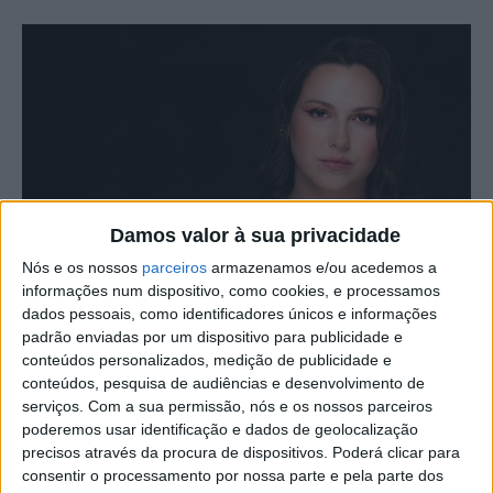
Damos valor à sua privacidade
Nós e os nossos
parceiros
armazenamos e/ou acedemos a
informações num dispositivo, como cookies, e processamos
dados pessoais, como identificadores únicos e informações
padrão enviadas por um dispositivo para publicidade e
conteúdos personalizados, medição de publicidade e
Beatriz Felício, uma das jovens fadistas mais
conteúdos, pesquisa de audiências e desenvolvimento de
promissoras, atua este sábado, 8 de junho, às 21h30, no
serviços.
Com a sua permissão, nós e os nossos parceiros
Centro Cultural Raiano, em Idanha-a-Nova.
poderemos usar identificação e dados de geolocalização
precisos através da procura de dispositivos. Poderá clicar para
consentir o processamento por nossa parte e pela parte dos
Beatriz Felício despertou para o Fado durante a sua