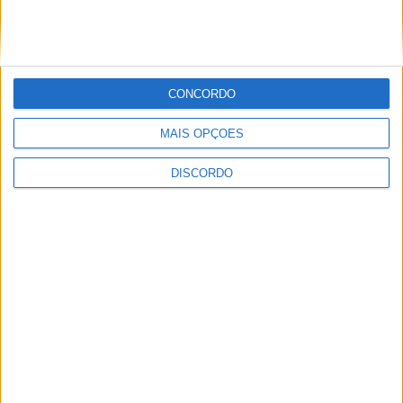
Machado
CONCORDO
MAIS OPÇÕES
DISCORDO
Centro Cultural Raiano recebe os filmes
“O Convite” e “Mínimos & Monstros”
PUBLICIDADE