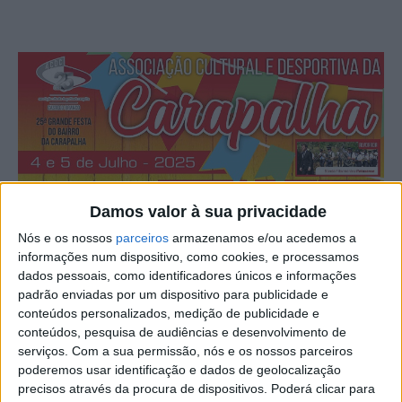
Damos valor à sua privacidade
Nós e os nossos
parceiros
armazenamos e/ou acedemos a
informações num dispositivo, como cookies, e processamos
dados pessoais, como identificadores únicos e informações
padrão enviadas por um dispositivo para publicidade e
conteúdos personalizados, medição de publicidade e
conteúdos, pesquisa de audiências e desenvolvimento de
A Associação Cultural e Desportiva da Carapalha, em
serviços.
Com a sua permissão, nós e os nossos parceiros
poderemos usar identificação e dados de geolocalização
Castelo Branco, organiza mais uma Grande Festa de
precisos através da procura de dispositivos. Poderá clicar para
Verão.