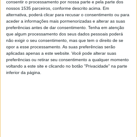
consentir o processamento por nossa parte e pela parte dos
nossos 1535 parceiros, conforme descrito acima. Em
Esta 6ªfeira e sábado, 4 e 5 de julho, vai decorrer a 25ª
alternativa, poderá clicar para recusar o consentimento ou para
aceder a informações mais pormenorizadas e alterar as suas
edição do evento, que tem como principal objetivo
preferências antes de dar consentimento.
Tenha em atenção
manter e divulgar os tradicionais arraiais populares e,
que algum processamento dos seus dados pessoais poderá
desta forma, proporcionar momentos de diversão e
não exigir o seu consentimento, mas que tem o direito de se
de convívio.
opor a esse processamento. As suas preferências serão
aplicadas apenas a este website. Você pode alterar suas
preferências ou retirar seu consentimento a qualquer momento
Esta 6ªfeira, o arranque está marcado para às 18h, com
voltando a este site e clicando no botão "Privacidade" na parte
uma arruada com Os Chibatas. À noite, sobem ao palco, a
inferior da página.
partir das 22h, os Picadinhos da Concertina e, pelas 00h,
será com Remix. Já no sábado há alvorada com a Banda
Filarmónica Retaxense. Pelas 18h segue uma arruada
com Trotto Saltarello. Às 22h sobe ao palco o grupo
musical Kompanhia e, às 00h, será a vez de Tiago Silva.
De referir ainda que durante os dois dias do evento
haverá serviço de restauração.