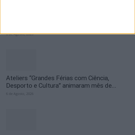
Inscrições abertas para a Bienal
Internacional de Artes e Ofícios 2026
6 de Agosto, 2026
Ateliers “Grandes Férias com Ciência,
Desporto e Cultura” animaram mês de...
6 de Agosto, 2026