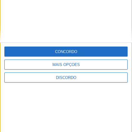
Inscrições abertas para a Bienal
Internacional de Artes e Ofícios 2026
CONCORDO
MAIS OPÇÕES
DISCORDO
Aulas gratuitas de hidroginástica nas
Piscinas Praia de Castelo Branco e
Alcains em agosto