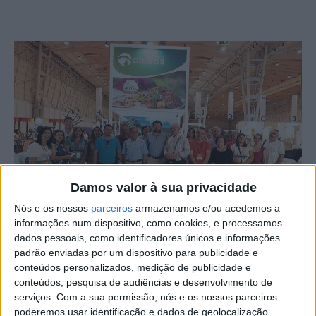
Damos valor à sua privacidade
Nós e os nossos
parceiros
armazenamos e/ou acedemos a
informações num dispositivo, como cookies, e processamos
dados pessoais, como identificadores únicos e informações
padrão enviadas por um dispositivo para publicidade e
O Município de Oleiros divide palco com o melhor que se
conteúdos personalizados, medição de publicidade e
faz a nível nacional, marcando presença com um
conteúdos, pesquisa de audiências e desenvolvimento de
expositor próprio, na FIA – Feira Internacional do
serviços.
Com a sua permissão, nós e os nossos parceiros
Artesanato, em Lisboa, a decorrer até domingo, 2 de
poderemos usar identificação e dados de geolocalização