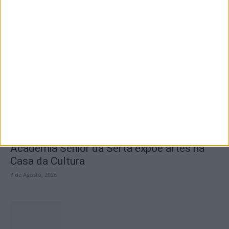
SEMPRE por todos (PSD/CDS-PP)
questiona Município albicastrense sobre o
fecho do...
7 de Agosto, 2026
Academia Sénior da Sertã expõe artes na
Casa da Cultura
7 de Agosto, 2026