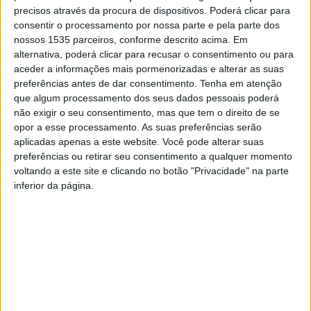
precisos através da procura de dispositivos. Poderá clicar para
julho.
consentir o processamento por nossa parte e pela parte dos
nossos 1535 parceiros, conforme descrito acima. Em
Uma comitiva de presidentes e representantes de Juntas
alternativa, poderá clicar para recusar o consentimento ou para
de Freguesia bem como empresários de Oleiros visitou o
aceder a informações mais pormenorizadas e alterar as suas
certame, a convite autarquia, é referido em nota.
preferências antes de dar consentimento.
Tenha em atenção
que algum processamento dos seus dados pessoais poderá
não exigir o seu consentimento, mas que tem o direito de se
O presidente da Câmara Municipal, Miguel Marques, e
opor a esse processamento. As suas preferências serão
vice-presidente, Paulo Urbano, acompanharam o grupo
aplicadas apenas a este website. Você pode alterar suas
de visitantes oleirenses na visita ao stand, assim como ao
preferências ou retirar seu consentimento a qualquer momento
voltando a este site e clicando no botão "Privacidade" na parte
resto da feira.
inferior da página.
O expositor de Oleiros destaca-se à entrada da FIA com
os artesãos Filomena Matias e os seus quadros de
pedras roladas; Luís Alenquer e as peças em pedra; e
Luís Pinheiro com as criações em ferro e pedra.
Miguel Marques garante que “esta projeção vai continuar