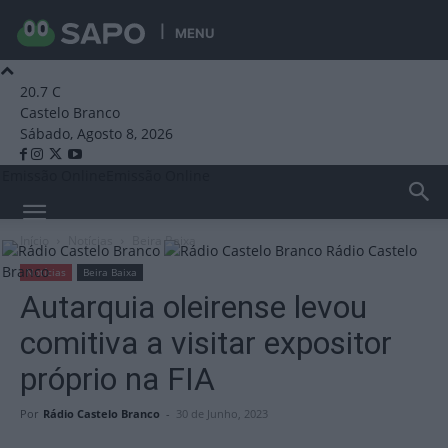
MENU
20.7
C
Castelo Branco
Sábado, Agosto 8, 2026
Emissão Online
Emissão Online
Início
Notícias
Beira Baixa
Rádio Castelo
Branco
Notícias
Beira Baixa
Autarquia oleirense levou
comitiva a visitar expositor
próprio na FIA
Por
Rádio Castelo Branco
-
30 de Junho, 2023