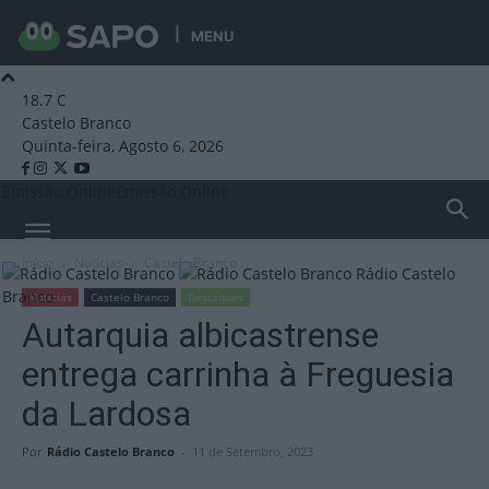
MENU
18.7
C
Castelo Branco
Quinta-feira, Agosto 6, 2026
Emissão Online
Emissão Online
Início
Notícias
Castelo Branco
Rádio Castelo
Branco
Notícias
Castelo Branco
Destaques
Autarquia albicastrense
entrega carrinha à Freguesia
da Lardosa
Por
Rádio Castelo Branco
-
11 de Setembro, 2023