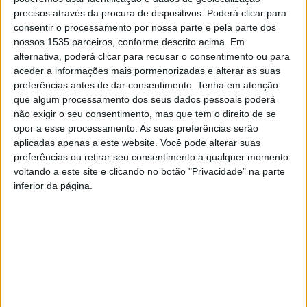
presidente da Junta de Freguesia, explicou que há algum
precisos através da procura de dispositivos. Poderá clicar para
tempo que estavam a necessitar de uma nova viatura,
consentir o processamento por nossa parte e pela parte dos
uma vez que a antiga tinha mais de 40 anos e está com
nossos 1535 parceiros, conforme descrito acima. Em
alternativa, poderá clicar para recusar o consentimento ou para
muitos problemas.
aceder a informações mais pormenorizadas e alterar as suas
preferências antes de dar consentimento.
Tenha em atenção
José António Dâmaso referiu que a nova carrinha irá
que algum processamento dos seus dados pessoais poderá
servir para vários trabalhos, nomeadamente, para o
não exigir o seu consentimento, mas que tem o direito de se
opor a esse processamento. As suas preferências serão
transporte da população.
aplicadas apenas a este website. Você pode alterar suas
preferências ou retirar seu consentimento a qualquer momento
voltando a este site e clicando no botão "Privacidade" na parte
inferior da página.
José António Dâmaso, presidente da Junta de Freguesia
da Lardosa, estava satisfeito com oferta parte da
autarquia de Castelo Branco, que já era “aguardada” há
muitos anos, e que só agora foi possível.
Por sua vez, Leopoldo Rodrigues, presidente da Câmara