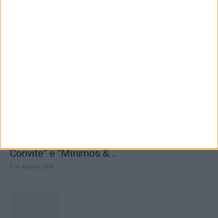
Seminário das Missões acolhe Feira Anual
de Cernache do Bonjardim
5 de Agosto, 2026
Centro Cultural Raiano recebe os filmes “O
Convite” e “Mínimos &...
5 de Agosto, 2026