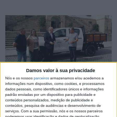
Damos valor à sua privacidade
Nós e os nossos
parceiros
armazenamos e/ou acedemos a
informações num dispositivo, como cookies, e processamos
A Câmara de Castelo Branco entregou uma carrinha à
dados pessoais, como identificadores únicos e informações
Junta de Freguesia da Lardosa.
padrão enviadas por um dispositivo para publicidade e
conteúdos personalizados, medição de publicidade e
A cerimónia, que decorreu de forma simbólica, decorreu
conteúdos, pesquisa de audiências e desenvolvimento de
serviços.
Com a sua permissão, nós e os nossos parceiros
em frente ao edifício da Câmara Municipal, onde o
poderemos usar identificação e dados de geolocalização