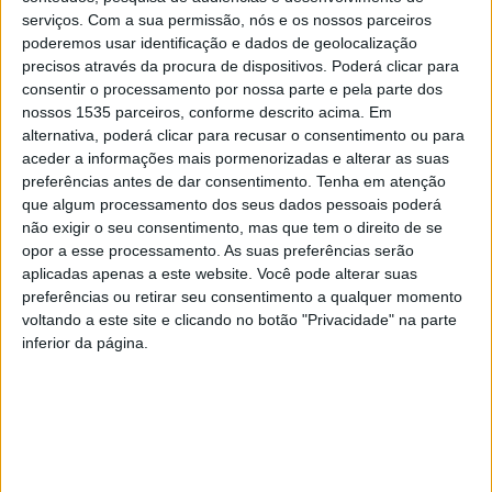
construção um período de dois anos.
serviços.
Com a sua permissão, nós e os nossos parceiros
poderemos usar identificação e dados de geolocalização
precisos através da procura de dispositivos. Poderá clicar para
Durante a assinatura do documento, a Associação de
consentir o processamento por nossa parte e pela parte dos
Futebol refere que o presidente da Câmara Municipal
nossos 1535 parceiros, conforme descrito acima. Em
reforçou que “temos feito um forte investimento na Zona
alternativa, poderá clicar para recusar o consentimento ou para
de Lazer, no que diz respeito ao Desporto – chamamos-
aceder a informações mais pormenorizadas e alterar as suas
preferências antes de dar consentimento.
lhe a Cidade do Desporto”. Leopoldo Rodrigues
Tenha em atenção
que algum processamento dos seus dados pessoais poderá
acrescentou que “a presença da Associação de Futebol
não exigir o seu consentimento, mas que tem o direito de se
de Castelo Branco é importante pela dimensão que tem,
opor a esse processamento. As suas preferências serão
pela forma como agrega um conjunto muito elevado de
aplicadas apenas a este website. Você pode alterar suas
atletas e clubes e, também, pela forma como tem
preferências ou retirar seu consentimento a qualquer momento
voltando a este site e clicando no botão "Privacidade" na parte
promovido, no concelho e no distrito, a prática do
inferior da página.
Desporto”.
Já o presidente da Direção da Associação de Futebol
destacou “o crescimento galopante” das atividades do
Futebol e Futsal no distrito, o que fez com que “as