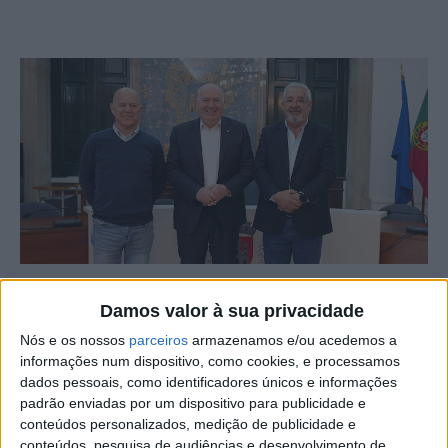
A Associação de Futebol de Castelo Branco e a Câmara
Damos valor à sua privacidade
de Castelo Branco assinaram a escritura de cedência de
Nós e os nossos
parceiros
armazenamos e/ou acedemos a
terreno para a construção da nova sede social da
informações num dispositivo, como cookies, e processamos
associação. Como já foi noticiado, a mesma irá ficar
dados pessoais, como identificadores únicos e informações
padrão enviadas por um dispositivo para publicidade e
situada ao lado da Escola Superior Dr. Lopes Dias, na
conteúdos personalizados, medição de publicidade e
Zona de Lazer, em Castelo Branco, sendo o prazo de
conteúdos, pesquisa de audiências e desenvolvimento de