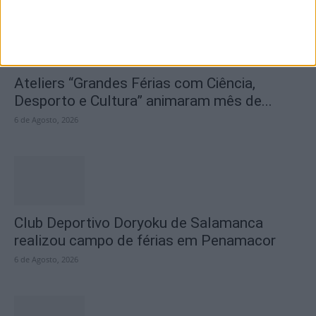
Ateliers “Grandes Férias com Ciência,
Desporto e Cultura” animaram mês de...
6 de Agosto, 2026
Club Deportivo Doryoku de Salamanca
realizou campo de férias em Penamacor
6 de Agosto, 2026