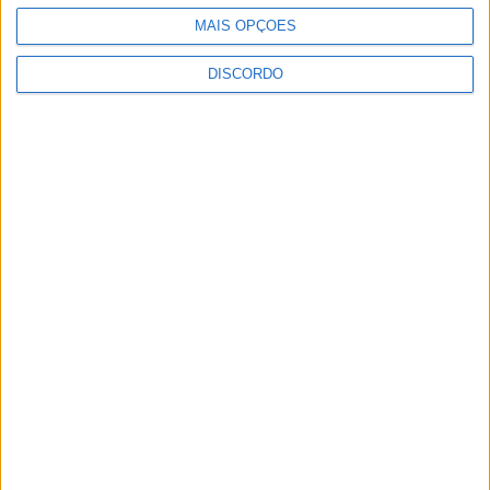
MAIS OPÇÕES
DISCORDO
Sertanense FC e Guarda FC disputam
Supertaça da Beira Interior
Município de Castelo Branco apoia