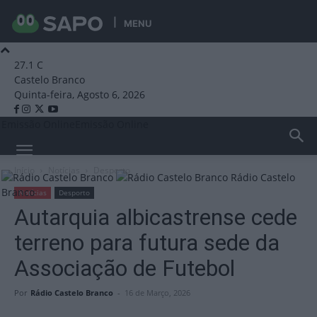
MENU
27.1
C
Castelo Branco
Quinta-feira, Agosto 6, 2026
Emissão Online
Emissão Online
Início
Notícias
Desporto
Rádio Castelo
Branco
Notícias
Desporto
Autarquia albicastrense cede
terreno para futura sede da
Associação de Futebol
Por
Rádio Castelo Branco
-
16 de Março, 2026