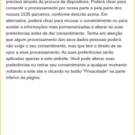
precisos através da procura de dispositivos. Poderá clicar para
Unidos da América, conquistaram a medalha de prata.
consentir o processamento por nossa parte e pela parte dos
nossos 1535 parceiros, conforme descrito acima. Em
A competição contou com a participação de 14 equipas
alternativa, poderá clicar para recusar o consentimento ou para
provenientes de 4 países. A instituição albicastrense faz
aceder a informações mais pormenorizadas e alterar as suas
preferências antes de dar consentimento.
Tenha em atenção
saber que a equipa do Sporting CP ficou inserida no
que algum processamento dos seus dados pessoais poderá
Diversity Group onde enfrentou a equipa mexicana
não exigir o seu consentimento, mas que tem o direito de se
Tigres UANL (vencendo por 5-2); a equipa espanhola
opor a esse processamento. As suas preferências serão
Athetic Club (vencendo por 3-0) e a equipa americana
aplicadas apenas a este website. Você pode alterar suas
preferências ou retirar seu consentimento a qualquer momento
Inter Miami (empatando a 0). Com este conjunto de
voltando a este site e clicando no botão "Privacidade" na parte
resultados a equipa portuguesa, conseguiu o 1º lugar do
inferior da página.
seu grupo, enfrentando na final do torneio o 1º
classificado do grupo Inclusion Group que foi a equipa do
Barcelona.
A final foi disputada no Shell Energy Stadium, onde “num
jogo extremamente equilibrado e bem disputado” a
equipa blaugrana venceu por 2-0.