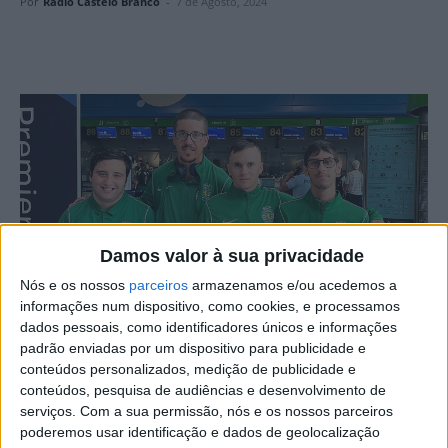
Por
Rádio Castelo Branco
-
7 de Agosto, 2024
Damos valor à sua privacidade
Nós e os nossos
parceiros
armazenamos e/ou acedemos a
informações num dispositivo, como cookies, e processamos
dados pessoais, como identificadores únicos e informações
padrão enviadas por um dispositivo para publicidade e
Os quartos atletas da APPACDM de Castelo Branco
conteúdos personalizados, medição de publicidade e
convidados a integrar a equipa de Futebol Adaptado do
conteúdos, pesquisa de audiências e desenvolvimento de
Sporting Clube de Portugal participaram no Genuine
serviços.
Com a sua permissão, nós e os nossos parceiros
poderemos usar identificação e dados de geolocalização
World Cup Houston 2024, que decorreu nos Estados