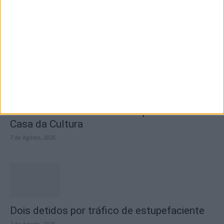
SEMPRE por todos (PSD/CDS-PP)
questiona Município albicastrense sobre o
fecho do...
7 de Agosto, 2026
Academia Sénior da Sertã expõe artes na
Casa da Cultura
7 de Agosto, 2026
Dois detidos por tráfico de estupefaciente
7 de Agosto, 2026