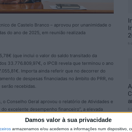
I
écnico de Castelo Branco – aprovou por unanimidade o
I
das do ano de 2025, em reunião realizada
2
6 
,78€ (que inclui o valor do saldo transitado da
dos 33.776.809,97€, o IPCB revela que terminou o ano
055,81€. Importa ainda referir que no decorrer do
amento de despesas financiadas no âmbito do PRR, no
A
 serão recebidas.
C
a
, o Conselho Geral aprovou o relatório de Atividades e
r do excelente desempenho financeiro”, a elevada
6 
definidos para o ano 2025. Destaca-se igualmente o
Damos valor à sua privacidade
 académica, medido através dos mecanismos de
ceiros
armazenamos e/ou acedemos a informações num dispositivo, c