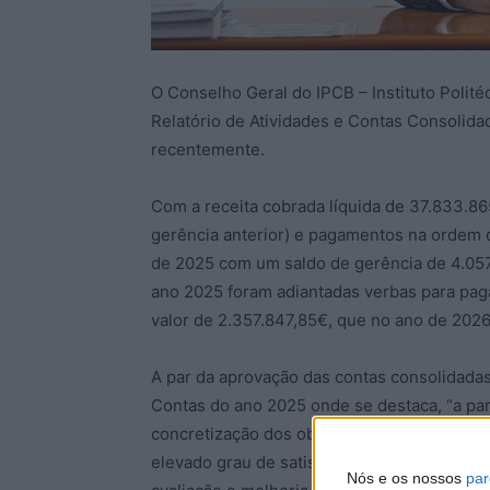
O Conselho Geral do IPCB – Instituto Polit
Relatório de Atividades e Contas Consolida
recentemente.
Com a receita cobrada líquida de 37.833.865
gerência anterior) e pagamentos na ordem 
de 2025 com um saldo de gerência de 4.057.
ano 2025 foram adiantadas verbas para pag
valor de 2.357.847,85€, que no ano de 2026
A par da aprovação das contas consolidadas
Contas do ano 2025 onde se destaca, “a pa
concretização dos objetivos institucionais 
elevado grau de satisfação da comunidade
Nós e os nossos
par