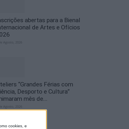
nscrições abertas para a Bienal
nternacional de Artes e Ofícios
026
de Agosto, 2026
teliers “Grandes Férias com
iência, Desporto e Cultura”
nimaram mês de...
de Agosto, 2026
omo cookies, e