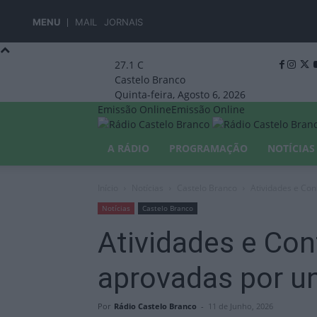
MENU
MAIL
JORNAIS
27.1
C
Castelo Branco
Quinta-feira, Agosto 6, 2026
Emissão Online
Emissão Online
A RÁDIO
PROGRAMAÇÃO
NOTÍCIAS
Início
Notícias
Castelo Branco
Atividades e Co
Notícias
Castelo Branco
Atividades e Con
aprovadas por u
Por
Rádio Castelo Branco
-
11 de Junho, 2026