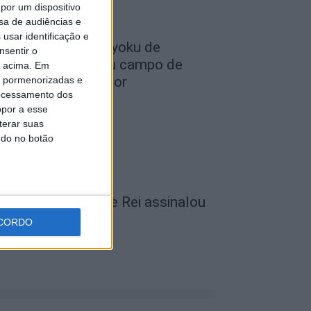
por um dispositivo
sa de audiências e
usar identificação e
lub Deportivo Doryoku de
nsentir o
alamanca realizou campo de
o acima. Em
érias em Penamacor
is pormenorizadas e
ocessamento dos
de Agosto, 2026
opor a esse
terar suas
ndo no botão
unicípio de Vila de Rei assinalou
ia dos Avós
CORDO
de Agosto, 2026