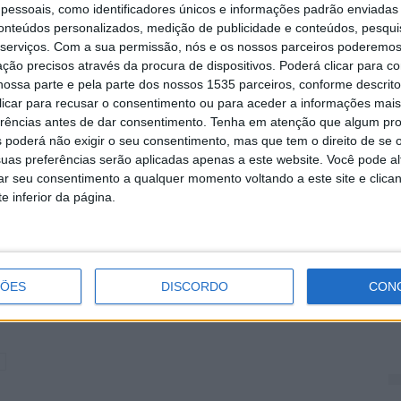
de 90 % dos estudantes se manifestaram muito
essoais, como identificadores únicos e informações padrão enviadas 
om os Serviços de Ação Social. Quanto à satisfação
conteúdos personalizados, medição de publicidade e conteúdos, pesqui
ivo e operacional, é patente a satisfação com os vários
serviços.
Com a sua permissão, nós e os nossos parceiros poderemos 
C
ção precisos através da procura de dispositivos. Poderá clicar para co
 imagem e o desempenho global do IPCB bem como o
S
ossa parte e pela parte dos nossos 1535 parceiros, conforme descrit
tituição.
f
 clicar para recusar o consentimento ou para aceder a informações ma
erências antes de dar consentimento.
Tenha em atenção que algum pr
6 
es resultados obtidos pela instituição durante o ano
 poderá não exigir o seu consentimento, mas que tem o direito de se 
uas preferências serão aplicadas apenas a este website. Você pode al
ongo do último quadriénio, António Fernandes
rar seu consentimento a qualquer momento voltando a este site e clica
ra de concursos para admissão de pessoal docente e
e inferior da página.
ro, a nova oferta formativa, com especial destaque
 obras de requalificação das instalações, a
ção de equipamentos e a requalificação das
M
a nova Residência de Estudantes do Campus da
D
ÇÕES
DISCORDO
CON
6 