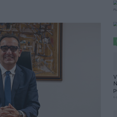
PU
V
N
p
6 