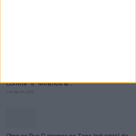
Seminário das Missões acolhe Feira Anual
de Cernache do Bonjardim
5 de Agosto, 2026
Centro Cultural Raiano recebe os filmes “O
Convite” e “Mínimos &...
5 de Agosto, 2026