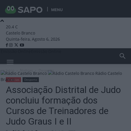
MENU
20.4
C
Castelo Branco
Quinta-feira, Agosto 6, 2026
Emissão Online
Emissão Online
Início
Notícias
Desporto
Rádio Castelo
Branco
Notícias
Desporto
Associação Distrital de Judo
concluiu formação dos
Cursos de Treinadores de
Judo Graus I e II