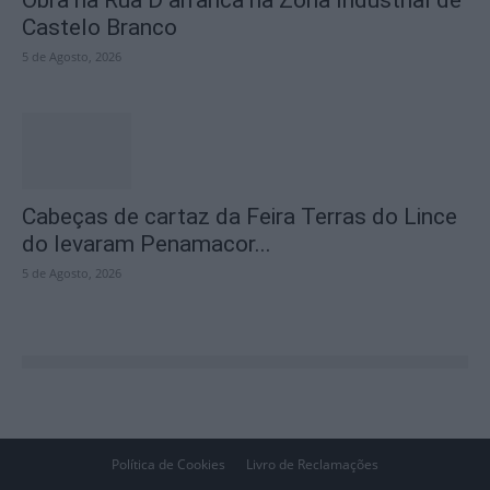
Obra na Rua D arranca na Zona Industrial de
Castelo Branco
5 de Agosto, 2026
Cabeças de cartaz da Feira Terras do Lince
do levaram Penamacor...
5 de Agosto, 2026
Política de Cookies
Livro de Reclamações