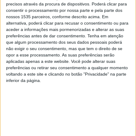
precisos através da procura de dispositivos. Poderá clicar para
de Judo e homologadas pelo IPDJ decorreram no
consentir o processamento por nossa parte e pela parte dos
Gimnodesportivo do Agrupamento de Escolas José
nossos 1535 parceiros, conforme descrito acima. Em
Sanches e em São Vicente da Beira, em Alcains,
alternativa, poderá clicar para recusar o consentimento ou para
aceder a informações mais pormenorizadas e alterar as suas
concelho de Castelo Branco, reunindo dezenas de
preferências antes de dar consentimento.
Tenha em atenção
formandos provenientes de vários pontos do país.
que algum processamento dos seus dados pessoais poderá
não exigir o seu consentimento, mas que tem o direito de se
Em nota, a Associação Distrital de Judo refere que, após
opor a esse processamento. As suas preferências serão
aplicadas apenas a este website. Você pode alterar suas
concluírem, ao longo dos últimos meses, a componente
preferências ou retirar seu consentimento a qualquer momento
de formação geral, os formandos participaram agora em
voltando a este site e clicando no botão "Privacidade" na parte
fins-de-semana intensivos dedicados aos conteúdos
inferior da página.
específicos da modalidade. O programa abordou matérias
fundamentais para o exercício da função de treinador,
incluindo metodologias de ensino, aperfeiçoamento
técnico e tático, planeamento do treino, arbitragem,
regulamentos e aspetos pedagógicos, sempre com uma
forte componente prática. Concluída a formação
específica, os candidatos podem prosseguir para estágio