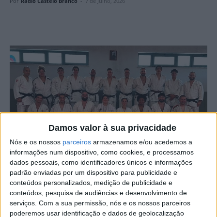
Por
Rádio Castelo Branco
-
7 de Julho, 2026
Damos valor à sua privacidade
Nós e os nossos
parceiros
armazenamos e/ou acedemos a
informações num dispositivo, como cookies, e processamos
dados pessoais, como identificadores únicos e informações
A Associação Distrital de Judo de Castelo Branco
padrão enviadas por um dispositivo para publicidade e
promoveu a formação específica de Cursos de
conteúdos personalizados, medição de publicidade e
Treinadores de Judo de Graus I e Grau II.
conteúdos, pesquisa de audiências e desenvolvimento de
serviços.
Com a sua permissão, nós e os nossos parceiros
poderemos usar identificação e dados de geolocalização
Estas ações, reconhecidas pela Federação Portuguesa