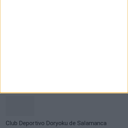
Inscrições abertas para a Bienal
Internacional de Artes e Ofícios 2026
6 de Agosto, 2026
Ateliers “Grandes Férias com Ciência,
Desporto e Cultura” animaram mês de...
6 de Agosto, 2026
Club Deportivo Doryoku de Salamanca