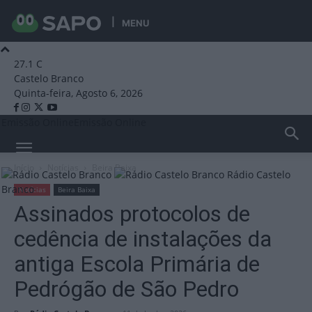
MENU
27.1
C
Castelo Branco
Quinta-feira, Agosto 6, 2026
Emissão Online
Emissão Online
Início
Notícias
Beira Baixa
Rádio Castelo
Branco
Notícias
Beira Baixa
Assinados protocolos de
cedência de instalações da
antiga Escola Primária de
Pedrógão de São Pedro