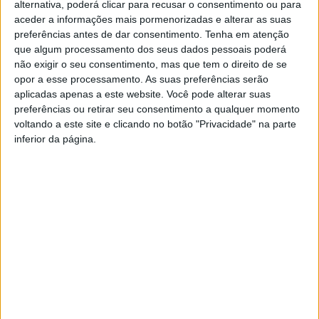
alternativa, poderá clicar para recusar o consentimento ou para
e Pesca de Pedrógão de São Pedro. Os protocolos
aceder a informações mais pormenorizadas e alterar as suas
preveem a cedência gratuita das instalações da antiga
preferências antes de dar consentimento.
Tenha em atenção
Escola Primária daquela localidade às duas associações,
que algum processamento dos seus dados pessoais poderá
não exigir o seu consentimento, mas que tem o direito de se
para instalação das respetivas sedes.
opor a esse processamento. As suas preferências serão
aplicadas apenas a este website. Você pode alterar suas
A autarquia recorda que os referidos protocolos foram
preferências ou retirar seu consentimento a qualquer momento
aprovados por unanimidade, em reunião de Câmara (22
voltando a este site e clicando no botão "Privacidade" na parte
inferior da página.
de maio).
TAGS
Pedrógão de São Pedro
Penamacor