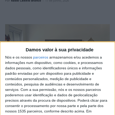
Por
Rádio Castelo Branco
-
11 de Junho, 2026
Damos valor à sua privacidade
Nós e os nossos
parceiros
armazenamos e/ou acedemos a
informações num dispositivo, como cookies, e processamos
dados pessoais, como identificadores únicos e informações
padrão enviadas por um dispositivo para publicidade e
conteúdos personalizados, medição de publicidade e
conteúdos, pesquisa de audiências e desenvolvimento de
serviços.
Com a sua permissão, nós e os nossos parceiros
Foram assinados, em Pedrógão de São Pedro, no
poderemos usar identificação e dados de geolocalização
concelho de Penamacor, os protocolos de cedência de
precisos através da procura de dispositivos. Poderá clicar para
instalações à Associação Sabor é Connosco – Grupo de
consentir o processamento por nossa parte e pela parte dos
nossos 1535 parceiros, conforme descrito acima. Em
Cantares de Pedrógão de São Pedro e ao Clube de Caça