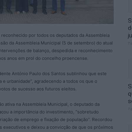
S
d
j
i reconhecido por todos os deputados da Assembleia
são da Assembleia Municipal (5 de setembro) do atual
7 
ntervenções de balanço, despedida e reconhecimento
imos anos em prol do concelho proencense.
dente António Paulo dos Santos sublinhou que este
 e urbanidade”, agradecendo a todos os que o
S
tos de sucesso aos futuros eleitos.
q
s
o ativa na Assembleia Municipal, o deputado da
7 
cou a importância do investimento, “sobretudo
riação de emprego e fixação de população”. Recordou
es executivos e deixou a convicção de que os próximos