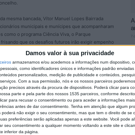
concelho.
da mesma bancada, Vítor Manuel Lopes Bairrada
A
uncionários municipais e munícipes que acompanharam
a
es como o programa Ciência Viva, o Parque
7 
 frisando que os desafios futuros irão exigir empenho
Damos valor à sua privacidade
ceiros
armazenamos e/ou acedemos a informações num dispositivo, c
 enalteceu “o espírito democrático vivido nesta
essoais, como identificadores únicos e informações padrão enviadas 
hecimento especial a Américo Março e Vítor Bairrada
conteúdos personalizados, medição de publicidade e conteúdos, pesqui
D
transmitido às gerações mais jovens.
serviços.
Com a sua permissão, nós e os nossos parceiros poderemos 
e
ção precisos através da procura de dispositivos. Poderá clicar para co
ossa parte e pela parte dos nossos 1535 parceiros, conforme descrit
7 
leia Municipal, destacou, por sua vez, o empenho
 clicar para recusar o consentimento ou para aceder a informações ma
bros, independentemente das cores políticas,
erências antes de dar consentimento.
Tenha em atenção que algum pr
 que agora se despedem após vários anos de
 poderá não exigir o seu consentimento, mas que tem o direito de se 
uas preferências serão aplicadas apenas a este website. Você pode al
rar seu consentimento a qualquer momento voltando a este site e clica
e inferior da página.