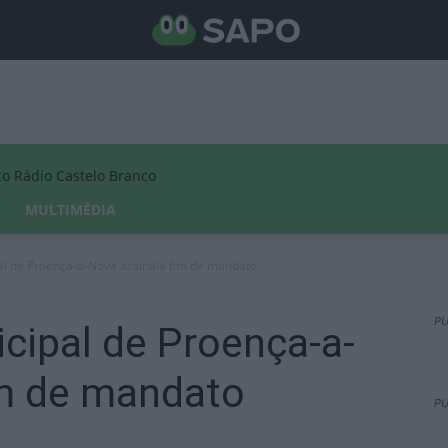
Rádio Castelo Branco
MULTIMÉDIA
l de Proença-a-Nova assinala fim de mandato
PU
cipal de Proença-a-
im de mandato
PU