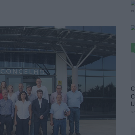
PU
C
C
U
8 