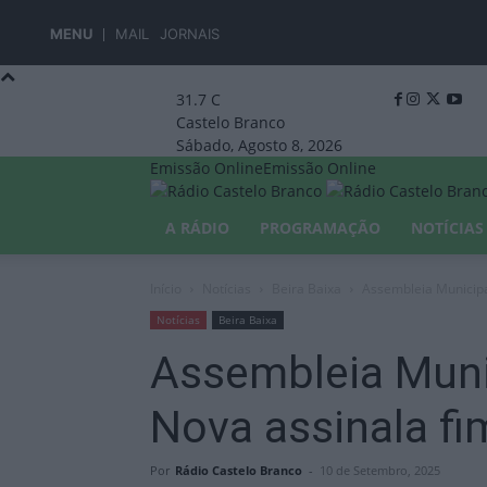
MENU
MAIL
JORNAIS
31.7
C
Castelo Branco
Sábado, Agosto 8, 2026
Emissão Online
Emissão Online
A RÁDIO
PROGRAMAÇÃO
NOTÍCIAS
Início
Notícias
Beira Baixa
Assembleia Municipa
Notícias
Beira Baixa
Assembleia Muni
Nova assinala f
Por
Rádio Castelo Branco
-
10 de Setembro, 2025