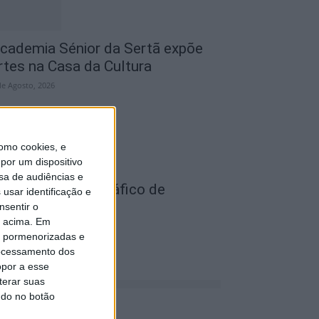
cademia Sénior da Sertã expõe
rtes na Casa da Cultura
de Agosto, 2026
omo cookies, e
por um dispositivo
sa de audiências e
ois detidos por tráfico de
usar identificação e
stupefaciente
nsentir o
o acima. Em
de Agosto, 2026
is pormenorizadas e
ocessamento dos
opor a esse
terar suas
ndo no botão