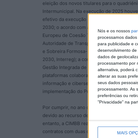
eleição dos novos titulares para o quadrié
Intermunicipal. Na execução de 2025 houve 
efetivo da execução das operações dos Inst
2030; o acordo com a Diputación Provincia
Nós e os nossos
par
Europeu de Coesão Territorial; o início da d
processamos dados p
Autoridade de Transportes CIM Beira Baixa,
para publicidade e 
desenvolvimento de 
e Sobreira Formosa-Fratel); a apresentaçã
dados de geolocaliza
2030, Interreg); a conclusão dos trabalhos
processamento por n
Gestão Integrada de Fogos Rurais; o aprof
alternativa, poderá
plataformas colaborativas intermunicipais (a
alterar as suas pref
seus dados pessoais
informação e cibersegurança; fundos comuni
processamento. As s
implementação do Programa e-Guard.
preferências ou reti
"Privacidade" na part
Por cumprir, no ano de 2025, ficou a conce
devido ao recurso de uma das empresas con
entanto, a CIMBB realça que será já possív
contratos com duas concessionárias.
MAIS OP