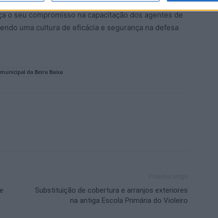
orça o seu compromisso na capacitação dos agentes de
ovendo uma cultura de eficácia e segurança na defesa
unicipal da Beira Baixa
Próximo artigo
e
Substituição de cobertura e arranjos exteriores
na antiga Escola Primária do Violeiro