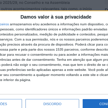
nio 2025/29, no Conselho e na Assembleia
outros acontecimentos relevantes, tais como, o início
D
rumentos Territoriais Integrados CIM Beira Baixa
e
Damos valor à sua privacidade
l de Cáceres para a criação de um Agrupamento
7 
ceiros
armazenamos e/ou acedemos a informações num dispositivo, c
isponibilização de Transporte Público Flexível pela
essoais, como identificadores únicos e informações padrão enviadas 
 com 2 projetos piloto (Castelo Branco-Idanha-a-Nova
conteúdos personalizados, medição de publicidade e conteúdos, pesqui
serviços.
Com a sua permissão, nós e os nossos parceiros poderemos 
o de candidaturas a programas comunitários (CENTRO
ção precisos através da procura de dispositivos. Poderá clicar para co
 de elaboração do Programa Sub-regional de Ação de
ossa parte e pela parte dos nossos 1535 parceiros, conforme descrit
undamento das metodologias de trabalho nas
 clicar para recusar o consentimento ou para aceder a informações ma
2
ção social; bibliotecas públicas; sistemas de
erências antes de dar consentimento.
Tenha em atenção que algum pr
d
 poderá não exigir o seu consentimento, mas que tem o direito de se 
tários); e a criação de condições para a
uas preferências serão aplicadas apenas a este website. Você pode al
7 
rar seu consentimento a qualquer momento voltando a este site e clica
e inferior da página.
ssão do Serviço Público de Transporte de Passageiros,
correntes ao Supremo Tribunal Administrativo. No
el implementar em 2026, tendo sido já assinados dois
ÇÕES
DISCORDO
CON