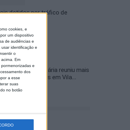
ois detidos por tráfico de
stupefaciente
de Agosto, 2026
omo cookies, e
por um dispositivo
sa de audiências e
usar identificação e
nsentir o
o acima. Em
is pormenorizadas e
ª Neon Walk Solidária reuniu mais
ocessamento dos
e 300 participantes em Vila...
opor a esse
terar suas
de Agosto, 2026
ndo no botão
CORDO