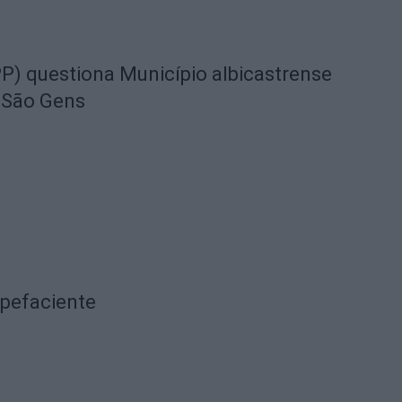
) questiona Município albicastrense
 São Gens
upefaciente