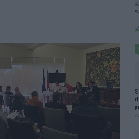
PU
S
d
j
7 