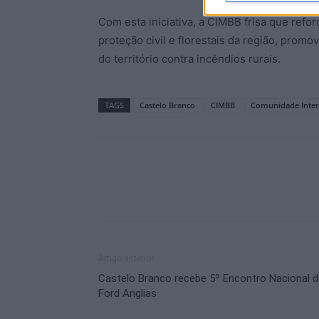
Com esta iniciativa, a CIMBB frisa que ref
proteção civil e florestais da região, prom
do território contra incêndios rurais.
TAGS
Castelo Branco
CIMBB
Comunidade Interm
Artigo anterior
Castelo Branco recebe 5º Encontro Nacional d
Ford Anglias