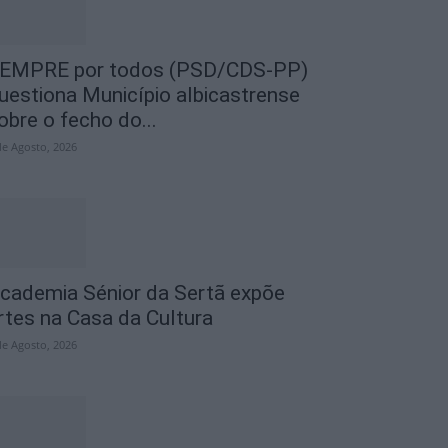
EMPRE por todos (PSD/CDS-PP)
uestiona Município albicastrense
obre o fecho do...
de Agosto, 2026
cademia Sénior da Sertã expõe
rtes na Casa da Cultura
de Agosto, 2026