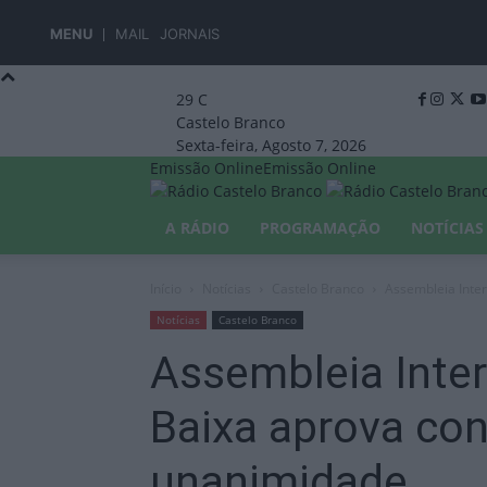
MENU
MAIL
JORNAIS
29
C
Castelo Branco
Sexta-feira, Agosto 7, 2026
Emissão Online
Emissão Online
A RÁDIO
PROGRAMAÇÃO
NOTÍCIAS
Início
Notícias
Castelo Branco
Assembleia Inte
Notícias
Castelo Branco
Assembleia Inter
Baixa aprova con
unanimidade