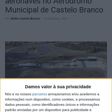
aeronaves no Aeródromo
Municipal de Castelo Branco
Por
Rádio Castelo Branco
-
18 de Março, 2026
Damos valor à sua privacidade
Nós e os nossos
parceiros
armazenamos e/ou acedemos a
informações num dispositivo, como cookies, e processamos
O Município de Castelo Branco viu aprovada uma
dados pessoais, como identificadores únicos e informações
candidatura para a ampliação da plataforma de
padrão enviadas por um dispositivo para publicidade e