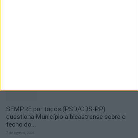
Segurança das pessoas e proteção do
abastecimento de água justificam
encerramento...
7 de Agosto, 2026
SEMPRE por todos (PSD/CDS-PP)
questiona Município albicastrense sobre o
fecho do...
7 de Agosto, 2026