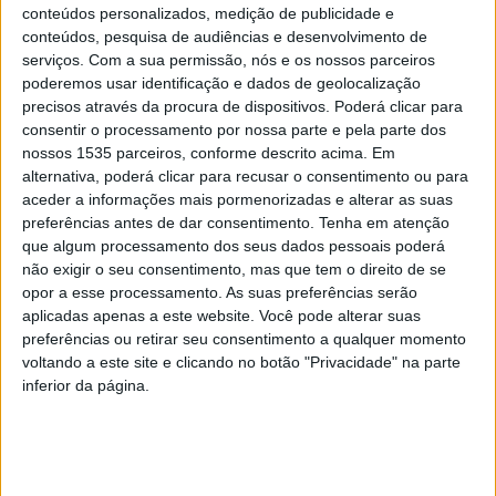
estacionamento de aeronaves no Aeródromo Municipal
conteúdos personalizados, medição de publicidade e
de Castelo Branco Comendador Joaquim Morão, que
conteúdos, pesquisa de audiências e desenvolvimento de
serviços.
Com a sua permissão, nós e os nossos parceiros
estabelece um apoio financeiro da União Europeia no
poderemos usar identificação e dados de geolocalização
valor de 845.206,26€.
precisos através da procura de dispositivos. Poderá clicar para
consentir o processamento por nossa parte e pela parte dos
O financiamento foi obtido através do CENTRO2030 –
nossos 1535 parceiros, conforme descrito acima. Em
alternativa, poderá clicar para recusar o consentimento ou para
Programa Regional do Centro 2021/27 – e destina-se a
aceder a informações mais pormenorizadas e alterar as suas
comparticipar a intervenção estratégica que permitiu
preferências antes de dar consentimento.
Tenha em atenção
reforçar a capacidade operacional da proteção civil e
que algum processamento dos seus dados pessoais poderá
aumentar a resiliência do território face ao agravamento
não exigir o seu consentimento, mas que tem o direito de se
do risco de incêndios rurais.
opor a esse processamento. As suas preferências serão
aplicadas apenas a este website. Você pode alterar suas
preferências ou retirar seu consentimento a qualquer momento
A autarquia refere que o Aeródromo Municipal de Castelo
voltando a este site e clicando no botão "Privacidade" na parte
Branco é um ativo fundamental na resposta a incêndios,
inferior da página.
devido à sua localização central e às condições que
oferece para o acolhimento de meios aéreos de combate.
Até meados de 2025, a capacidade de estacionamento
encontrava-se limitada, condicionando o número de