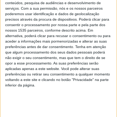
conteúdos, pesquisa de audiências e desenvolvimento de
de 250 atletas de 25 instituições do país.
serviços.
Com a sua permissão, nós e os nossos parceiros
poderemos usar identificação e dados de geolocalização
A competição conta no seu programa desportivo com
precisos através da procura de dispositivos. Poderá clicar para
consentir o processamento por nossa parte e pela parte dos
Andebol (demonstração); Atletismo; Basquetebol; Dança
nossos 1535 parceiros, conforme descrito acima. Em
Desportiva (demonstração); Equitação; Futebol; Ginástica
alternativa, poderá clicar para recusar o consentimento ou para
Rítmica; Golfe; Natação e Ténis de Mesa.
aceder a informações mais pormenorizadas e alterar as suas
preferências antes de dar consentimento.
Tenha em atenção
que algum processamento dos seus dados pessoais poderá
A instituição albicastrense competiu nas modalidades de
não exigir o seu consentimento, mas que tem o direito de se
Ténis de Mesa, Ginástica Rítmica e Natação e fez-se
opor a esse processamento. As suas preferências serão
representar por 8 atletas, acompanhados pelo Técnico de
aplicadas apenas a este website. Você pode alterar suas
Desporto Adaptado Pedro Pires
preferências ou retirar seu consentimento a qualquer momento
voltando a este site e clicando no botão "Privacidade" na parte
inferior da página.
Em nota, é explicado que, em termos organizativos e
competitivos, o torneio desenrolou-se tendo como base
o princípio da equidade dos participantes e desta forma
criaram-se diversos grupos competitivos atentando às
habilidades e idades dos praticantes.