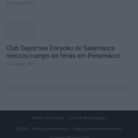
6 de Agosto, 2026
Club Deportivo Doryoku de Salamanca
realizou campo de férias em Penamacor
6 de Agosto, 2026
Política de Cookies
Livro de Reclamações
© 2026 | Rádio Castelo Branco - Todos os direitos reservados
racabgeral@gmail.com