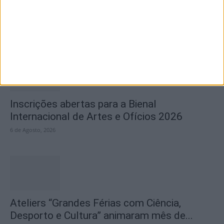
Negra “Gata Negra” passou por Idanha-a-
Nova
6 de Agosto, 2026
Inscrições abertas para a Bienal
Internacional de Artes e Ofícios 2026
6 de Agosto, 2026
Ateliers “Grandes Férias com Ciência,
Desporto e Cultura” animaram mês de...