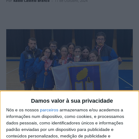
Por
Rádio Castelo Branco
-
11 de Outubro, 2024
Damos valor à sua privacidade
Nós e os nossos
parceiros
armazenamos e/ou acedemos a
informações num dispositivo, como cookies, e processamos
Uma comitiva de atletas da APPACDM de Castelo Branco
dados pessoais, como identificadores únicos e informações
deslocou-se a Lisboa para participar nos VI Jogos de
padrão enviadas por um dispositivo para publicidade e
conteúdos personalizados, medição de publicidade e
Portugal do Special Olympics, com a presença de cerca