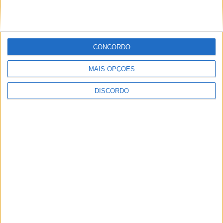
“O Convite” e “Mínimos & Monstros”
CONCORDO
MAIS OPÇÕES
DISCORDO
Festins 2026 já tem cartaz completo e
promete três dias de música, cultura e
muita animação em Alcains
PUBLICIDADE