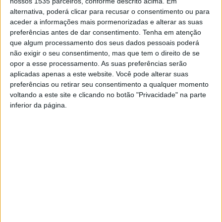
nossos 1535 parceiros, conforme descrito acima. Em
alternativa, poderá clicar para recusar o consentimento ou para
aceder a informações mais pormenorizadas e alterar as suas
preferências antes de dar consentimento.
Tenha em atenção
que algum processamento dos seus dados pessoais poderá
não exigir o seu consentimento, mas que tem o direito de se
Ana Paula e Custódio Castelo lançam novo álbum com
opor a esse processamento. As suas preferências serão
uma apresentação do mesmo este sábado, 20 de julho,
aplicadas apenas a este website. Você pode alterar suas
preferências ou retirar seu consentimento a qualquer momento
às 21h30.
voltando a este site e clicando no botão "Privacidade" na parte
inferior da página.
O espetáculo vai acontecer no Cine-Teatro Avenida, em
Castelo Branco, e a entrada tem um custo de 6€.
Os dois músicos vão ser acompanhados por João
Madeira, Carlos Santos, Cajé Garcia, Miguel Carvalhinho,
Pedro Ladeira e Sérgio Fiuza.
TAGS
Castelo Branco
Cine-Teatro Avenida