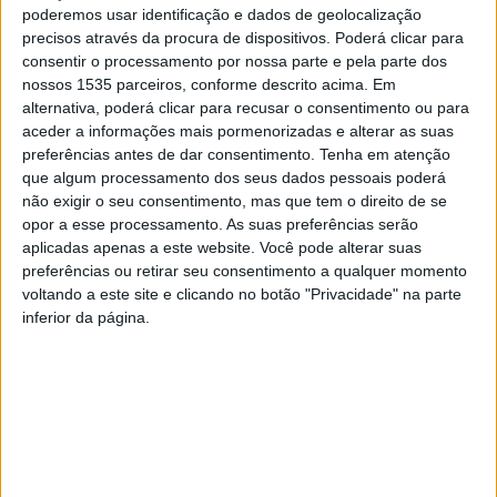
poderemos usar identificação e dados de geolocalização
precisos através da procura de dispositivos. Poderá clicar para
consentir o processamento por nossa parte e pela parte dos
nossos 1535 parceiros, conforme descrito acima. Em
alternativa, poderá clicar para recusar o consentimento ou para
aceder a informações mais pormenorizadas e alterar as suas
preferências antes de dar consentimento.
Tenha em atenção
que algum processamento dos seus dados pessoais poderá
não exigir o seu consentimento, mas que tem o direito de se
opor a esse processamento. As suas preferências serão
aplicadas apenas a este website. Você pode alterar suas
preferências ou retirar seu consentimento a qualquer momento
Entre esta 2ª e 6ªfeira, 5 a 9 de maio, a turma de Vídeo
voltando a este site e clicando no botão "Privacidade" na parte
inferior da página.
Experimental, do 3º ano de Licenciatura em Design de
Comunicação e Audiovisuais da Escola Superior de Artes
Aplicadas, em Castelo Branco, encontra-se em
residência artística na Fábrica da Criatividade, com o
objetivo de criarem 10 instalações de Vídeo para o
LOOP25 – Mostra de Vídeo Experimental.