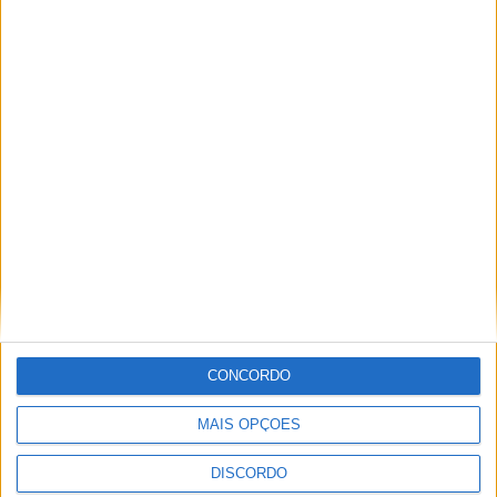
Centro Cultural Raiano recebe os filmes
“O Convite” e “Mínimos & Monstros”
CONCORDO
MAIS OPÇÕES
Festins 2026 já tem cartaz completo e
DISCORDO
promete três dias de música, cultura e