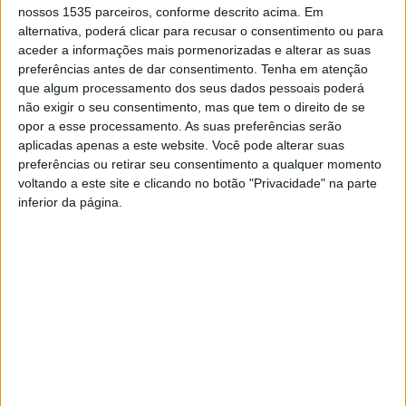
financeiro da Câmara Municipal.
nossos 1535 parceiros, conforme descrito acima. Em
alternativa, poderá clicar para recusar o consentimento ou para
aceder a informações mais pormenorizadas e alterar as suas
A autarquia conta que para estes jovens, cada dia foi uma
preferências antes de dar consentimento.
Tenha em atenção
descoberta, visitando vários locais e conhecendo a
que algum processamento dos seus dados pessoais poderá
cultura e património local. Para estes alunos a
não exigir o seu consentimento, mas que tem o direito de se
experiência foi “inesquecível” e estão por isso gratos à
opor a esse processamento. As suas preferências serão
aplicadas apenas a este website. Você pode alterar suas
Câmara Municipal pela oportunidade.
preferências ou retirar seu consentimento a qualquer momento
voltando a este site e clicando no botão "Privacidade" na parte
Esta não é a primeira viagem de captação de
inferior da página.
conhecimento proporcionada pelo Município. No final do
ano letivo de 2021/22 um grupo de alunos do concelho
rumou a Amesterdão.
Paulo Urbano, vice-presidente da Câmara de Oleiros,
integrou esta viagem a Roma e conviveu com os
estudantes e confessa que não irá esquecer a
experiência.