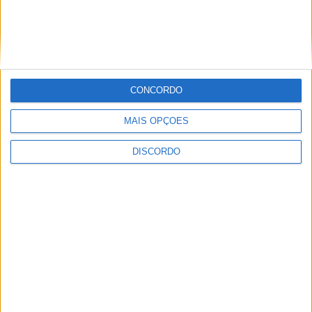
convívio solidário para apoiar restauro
dos altares da Igreja Matriz
CONCORDO
MAIS OPÇÕES
DISCORDO
Olhares sobre o futuro dão vida a
exposição na Praia Fluvial da Ribeira
Grande