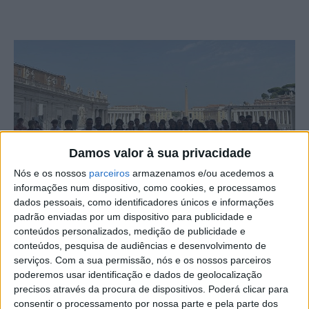
Damos valor à sua privacidade
Nós e os nossos
parceiros
armazenamos e/ou acedemos a
informações num dispositivo, como cookies, e processamos
dados pessoais, como identificadores únicos e informações
padrão enviadas por um dispositivo para publicidade e
Durante quatro dias um grupo de 29 estudantes e 7
conteúdos personalizados, medição de publicidade e
professores do Agrupamentos de Escolas Padre António
conteúdos, pesquisa de audiências e desenvolvimento de
serviços.
Com a sua permissão, nós e os nossos parceiros
Andrade, de Oleiros, visitaram Roma, Itália. Esta viagem
poderemos usar identificação e dados de geolocalização
realizou-se no âmbito do Plano Integrado e Inovador de
precisos através da procura de dispositivos. Poderá clicar para
Combate ao Insucesso Escolar 2.0), com o apoio
consentir o processamento por nossa parte e pela parte dos