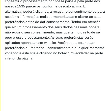
consentir o processamento por nossa parte e pela parte dos
Temática de Comunicações Móveis, que teve lugar no
nossos 1535 parceiros, conforme descrito acima. Em
Instituto de Telecomunicações, Aveiro.
alternativa, poderá clicar para recusar o consentimento ou para
aceder a informações mais pormenorizadas e alterar as suas
preferências antes de dar consentimento.
Tenha em atenção
O Politécnico de Castelo Branco diz que a comunicação
que algum processamento dos seus dados pessoais poderá
resultou do projeto aplicado de fim de curso e centrou-
não exigir o seu consentimento, mas que tem o direito de se
se na implementação de um sistema de monitorização de
opor a esse processamento. As suas preferências serão
aplicadas apenas a este website. Você pode alterar suas
tecnologia da informação baseado em ferramentas open
preferências ou retirar seu consentimento a qualquer momento
source, capaz de monitorizar e analisar em tempo real o
voltando a este site e clicando no botão "Privacidade" na parte
funcionamento da infraestrutura de tecnologia da
inferior da página.
informação de uma organização.
Este sistema pode desempenhar um papel fundamental
na definição da estratégia de tecnologia da informação
mais adequada para o negócio. Tem implicação na
melhoria da qualidade dos serviços e no aumento do
valor agregado ao negócio.