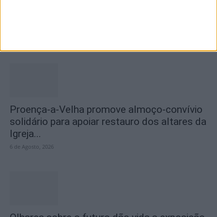
Teatro Clube de Penamacor recebeu
apresentação da obra de estreia de...
7 de Agosto, 2026
Proença-a-Velha promove almoço-convívio
solidário para apoiar restauro dos altares da
Igreja...
6 de Agosto, 2026