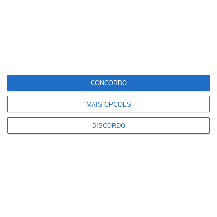
Município de Castelo Branco reforça
defesa do ambiente com o projeto
“Guardiões da Floresta e da Natureza
CONCORDO
2.0”
MAIS OPÇÕES
DISCORDO
Inscrições abertas para a Bienal
Internacional de Artes e Ofícios 2026