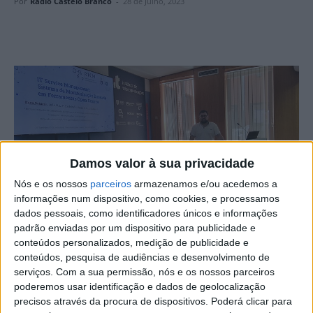
Por
Rádio Castelo Branco
-
28 de Julho, 2023
Damos valor à sua privacidade
Nós e os nossos
parceiros
armazenamos e/ou acedemos a
informações num dispositivo, como cookies, e processamos
dados pessoais, como identificadores únicos e informações
padrão enviadas por um dispositivo para publicidade e
Nuno Batuca, aluno do mestrado em Engenharia
conteúdos personalizados, medição de publicidade e
Informática da Escola Superior de Tecnologia, de Castelo
conteúdos, pesquisa de audiências e desenvolvimento de
Branco, apresentou a comunicação oral “Gerenciamento
serviços.
Com a sua permissão, nós e os nossos parceiros
poderemos usar identificação e dados de geolocalização
de Serviços de TI: Sistema de Monitoramento Baseado
precisos através da procura de dispositivos. Poderá clicar para
em Ferramentas Open Source” no 34º seminário da Rede