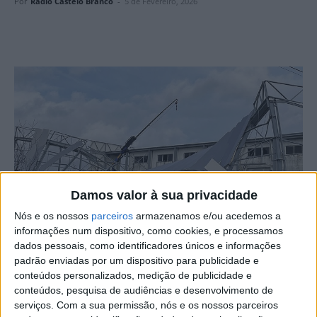
Por
Rádio Castelo Branco
-
5 de Fevereiro, 2026
Damos valor à sua privacidade
Nós e os nossos
parceiros
armazenamos e/ou acedemos a
informações num dispositivo, como cookies, e processamos
dados pessoais, como identificadores únicos e informações
A AEBB – Associação Empresarial da Beira Baixa –
padrão enviadas por um dispositivo para publicidade e
encontra-se a desenvolver um conjunto de ações de
conteúdos personalizados, medição de publicidade e
apoio às empresas da região afetadas pelos impactos
conteúdos, pesquisa de audiências e desenvolvimento de
provocados pela depressão Kristin, que causou prejuízos
serviços.
Com a sua permissão, nós e os nossos parceiros