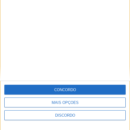
Aulas gratuitas de hidroginástica nas
Piscinas Praia de Castelo Branco e
Alcains em agosto
CONCORDO
MAIS OPÇÕES
Obra na Rua D arranca na Zona Industrial
DISCORDO
de Castelo Branco