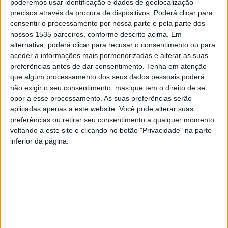
poderemos usar identificação e dados de geolocalização
significativos em vários concelhos da Beira Baixa.
precisos através da procura de dispositivos. Poderá clicar para
consentir o processamento por nossa parte e pela parte dos
No âmbito desta atuação, a AEBB está a colaborar
nossos 1535 parceiros, conforme descrito acima. Em
ativamente com os Ministérios da Economia e das
alternativa, poderá clicar para recusar o consentimento ou para
Infraestruturas e com a Estrutura de Missão para a
aceder a informações mais pormenorizadas e alterar as suas
preferências antes de dar consentimento.
Tenha em atenção
Reconstrução, promovendo o levantamento sistemático
que algum processamento dos seus dados pessoais poderá
dos prejuízos sofridos pelas empresas. Para esse efeito,
não exigir o seu consentimento, mas que tem o direito de se
foi disponibilizado um inquérito dirigido às empresas
opor a esse processamento. As suas preferências serão
afetadas, cujo preenchimento é fundamental para uma
aplicadas apenas a este website. Você pode alterar suas
preferências ou retirar seu consentimento a qualquer momento
resposta mais célere e eficaz por parte das entidades
voltando a este site e clicando no botão "Privacidade" na parte
competentes.
inferior da página.
Paralelamente, a AEBB está a reunir, organizar e divulgar
informação sobre as medidas de apoio disponibilizadas
pelo Governo.
A associação disponibiliza ainda apoio técnico
especializado através da sua Linha de Apoio,