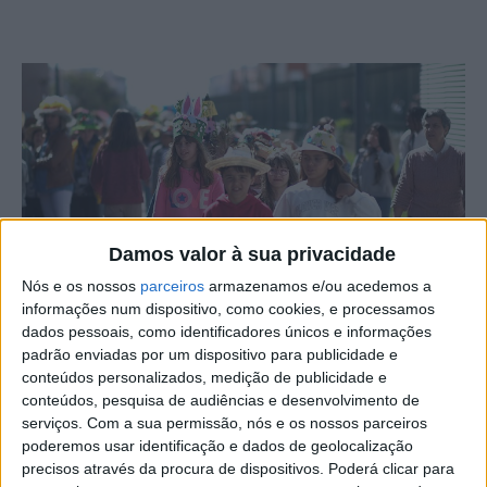
Damos valor à sua privacidade
Nós e os nossos
parceiros
armazenamos e/ou acedemos a
informações num dispositivo, como cookies, e processamos
dados pessoais, como identificadores únicos e informações
padrão enviadas por um dispositivo para publicidade e
conteúdos personalizados, medição de publicidade e
O Agrupamento de Escolas Afonso de Paiva, em Castelo
conteúdos, pesquisa de audiências e desenvolvimento de
Branco, assinalou a chegada da primavera e da Páscoa,
serviços.
Com a sua permissão, nós e os nossos parceiros
com o Easter Bonnet, uma tradição europeia, que
poderemos usar identificação e dados de geolocalização
precisos através da procura de dispositivos. Poderá clicar para
simboliza a renovação espiritual e de vida nova.