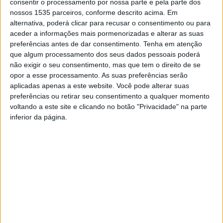
consentir o processamento por nossa parte e pela parte dos
nossos 1535 parceiros, conforme descrito acima. Em
É explicado que esta é uma tradição que os alunos e
alternativa, poderá clicar para recusar o consentimento ou para
professores de Inglês dos 1º, 2º e 3º ciclos deste
aceder a informações mais pormenorizadas e alterar as suas
agrupamento recriaram, pela segunda vez. Os alunos e
preferências antes de dar consentimento.
Tenha em atenção
que algum processamento dos seus dados pessoais poderá
famílias foram desafiados a construírem um chapéu
não exigir o seu consentimento, mas que tem o direito de se
original e criativo com recurso a materiais reciclados,
opor a esse processamento. As suas preferências serão
dando asas à imaginação, para participarem no concurso
aplicadas apenas a este website. Você pode alterar suas
e no desfile.
preferências ou retirar seu consentimento a qualquer momento
voltando a este site e clicando no botão "Privacidade" na parte
inferior da página.
A iniciativa contou com 225 chapéus, cheios de cor,
criatividade e originalidade, com materiais recicláveis e
muito trabalho, dedicação e amor. Pais, familiares,
amigos, professores, vizinhos e muitos outros
responderam ao convite de forma positiva.
No final, os trabalhos foram apresentados num desfile,
que contou com a participação de toda a comunidade