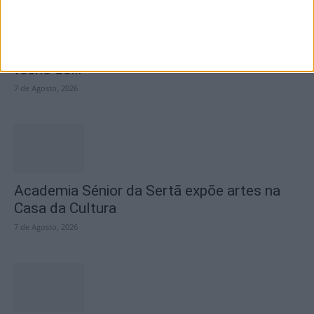
SEMPRE por todos (PSD/CDS-PP)
questiona Município albicastrense sobre o
fecho do...
7 de Agosto, 2026
Academia Sénior da Sertã expõe artes na
Casa da Cultura
7 de Agosto, 2026