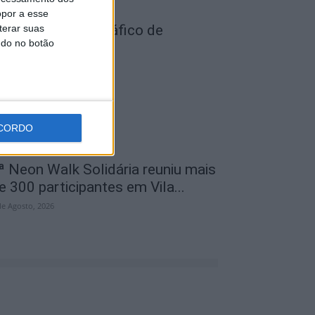
opor a esse
ois detidos por tráfico de
terar suas
ndo no botão
stupefaciente
de Agosto, 2026
CORDO
ª Neon Walk Solidária reuniu mais
e 300 participantes em Vila...
de Agosto, 2026