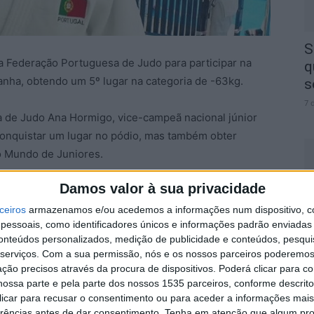
S
la Federação Portuguesa de Judo para participar na
q
anha, obtendo um 5º lugar na categoria de -63kg.
s
7 
a de Judo Ana Hormigo, vice-campeã nacional júnior
conquistar um lugar no pódio, mas também obter
o Mundo de Juniores.
Damos valor à sua privacidade
2 países, Adriana Torres competiu pela primeira vez
A
o pódio, a judoca garantiu com 3 vitórias, os mínimos
ceiros
armazenamos e/ou acedemos a informações num dispositivo, c
a
essoais, como identificadores únicos e informações padrão enviadas 
da Europa a realizar em setembro, em Haia (Holanda),
conteúdos personalizados, medição de publicidade e conteúdos, pesqui
7 
 em outubro, em Coimbra.
serviços.
Com a sua permissão, nós e os nossos parceiros poderemos 
ção precisos através da procura de dispositivos. Poderá clicar para co
anha, o albicastrense João Alves, na categoria -90 kg
ossa parte e pela parte dos nossos 1535 parceiros, conforme descrit
 clicar para recusar o consentimento ou para aceder a informações ma
Bloesch.
erências antes de dar consentimento.
Tenha em atenção que algum pr