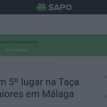
Rádio Castelo Branco
MULTIMÉDIA
ugar na Taça da Europa de Juniores em...
PU
m 5º lugar na Taça
niores em Málaga
PU