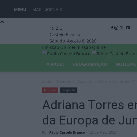
MENU
MAIL
JORNAIS
19.2
C
Castelo Branco
Sábado, Agosto 8, 2026
Emissão Online
Emissão Online
A RÁDIO
PROGRAMAÇÃO
NOTÍCIAS
Início
Notícias
Desporto
Adriana Torres em 5º l
Notícias
Desporto
Adriana Torres e
da Europa de Ju
Por
Rádio Castelo Branco
-
23 de Maio, 2023