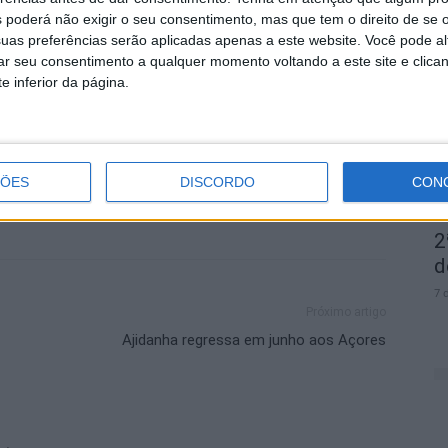
 poderá não exigir o seu consentimento, mas que tem o direito de se 
as nesta prova internacional.
D
uas preferências serão aplicadas apenas a este website. Você pode al
rar seu consentimento a qualquer momento voltando a este site e clica
e
e inferior da página.
7 
ÇÕES
DISCORDO
CON
2
d
7 
Próximo artigo
Ajidanha regressa em junho aos Açores