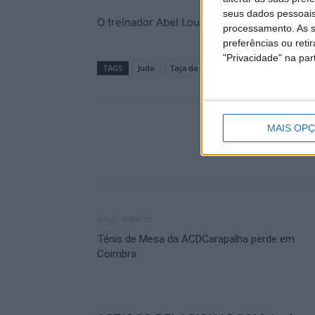
seus dados pessoais
O treinador Abel Louro acompanhou os judoc
processamento. As s
preferências ou reti
"Privacidade" na part
TAGS
Judo
Taça da Europa de Juniores
MAIS OP
Artigo anterior
Ténis de Mesa da ACDCarapalha perde em
Coimbra