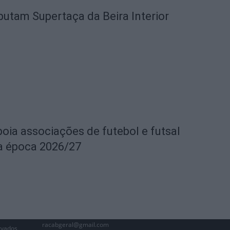
utam Supertaça da Beira Interior
oia associações de futebol e futsal
 a época 2026/27
racabgeral@gmail.com
rvados