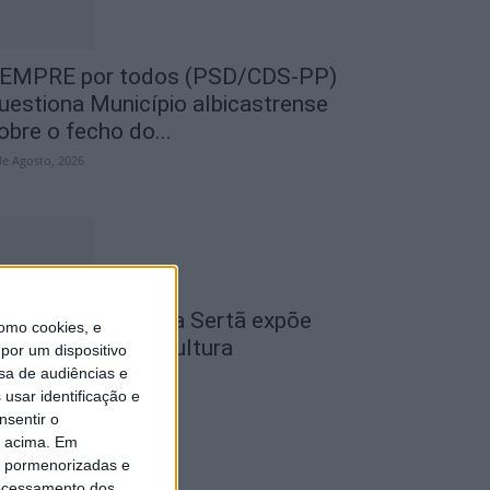
EMPRE por todos (PSD/CDS-PP)
uestiona Município albicastrense
obre o fecho do...
de Agosto, 2026
cademia Sénior da Sertã expõe
omo cookies, e
rtes na Casa da Cultura
por um dispositivo
sa de audiências e
de Agosto, 2026
usar identificação e
nsentir o
o acima. Em
is pormenorizadas e
ocessamento dos