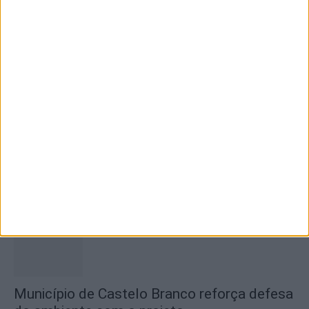
Olhares sobre o futuro dão vida a exposição
na Praia Fluvial...
6 de Agosto, 2026
Concurso de Fotografia “Padre João Maia
2026” distinguiu os melhores olhares...
6 de Agosto, 2026
Município de Castelo Branco reforça defesa