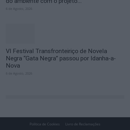
do ambiente com o projeto...
6 de Agosto, 2026
VI Festival Transfronteiriço de Novela
Negra “Gata Negra” passou por Idanha-a-
Nova
6 de Agosto, 2026
Política de Cookies
Livro de Reclamações