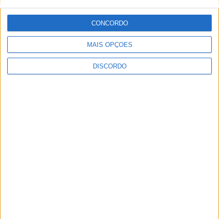
CONCORDO
MAIS OPÇÕES
“Silêncio” é a nova música do
DISCORDO
albicastrense Xanilla
PUBLICIDADE
PUBLICIDADE
PUBLICIDADE