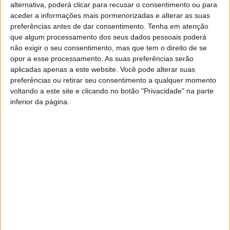
alternativa, poderá clicar para recusar o consentimento ou para
jornalistas Adelino Gomes e José Nunes Martins sobre
aceder a informações mais pormenorizadas e alterar as suas
os 50 anos de abril e as circunstâncias vividas na noite
preferências antes de dar consentimento.
Tenha em atenção
que algum processamento dos seus dados pessoais poderá
que devolveu a liberdade a Portugal.
não exigir o seu consentimento, mas que tem o direito de se
opor a esse processamento. As suas preferências serão
Esta iniciativa vai decorrer esta 4ªfeira, 24 de abril, às
aplicadas apenas a este website. Você pode alterar suas
15h, na Casa de Artes e Cultura do Tejo, em Vila Velha de
preferências ou retirar seu consentimento a qualquer momento
voltando a este site e clicando no botão "Privacidade" na parte
Ródão.
inferior da página.
A autarquia explica que esta ação celebra a cobertura
jornalística dos eventos que tiveram lugar no Terreiro do
Paço e no Largo do Carmo, a 24 e 25 de abril de 1974.
TAGS
25 de Abril
Vila Velha de Ródão