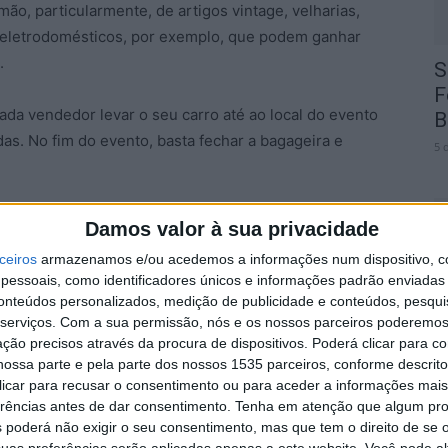
o, particularmente, de artigos vintage, velharias,
o eletrodomésticos, por exemplo, que podem ganhar
.
S
F
ada vendedor levar o seu carro até ao local do evento
B
as. No fim do evento, basta fechar a bagageira e
5 
ndedores de todas as idades e uma boa oportunidade
Damos valor à sua privacidade
preço acessível. A realização deste evento também tem
ceiros
armazenamos e/ou acedemos a informações num dispositivo, c
 excessos de produção, contribuindo para a
essoais, como identificadores únicos e informações padrão enviadas 
C
 mensal caseiro.
conteúdos personalizados, medição de publicidade e conteúdos, pesqui
f
serviços.
Com a sua permissão, nós e os nossos parceiros poderemos 
ção precisos através da procura de dispositivos. Poderá clicar para co
5 
ra quem quer participar ou apenas visitar a feira.
ossa parte e pela parte dos nossos 1535 parceiros, conforme descrit
Associação de Colecionismo de Castelo Branco por e-
 clicar para recusar o consentimento ou para aceder a informações ma
emóvel (928112103).
erências antes de dar consentimento.
Tenha em atenção que algum pr
 poderá não exigir o seu consentimento, mas que tem o direito de se 