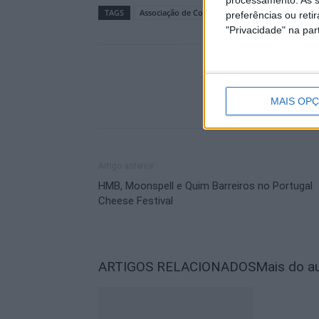
processamento. As s
TAGS
Associação de Coleccionismo
Castelo Branco
preferências ou reti
"Privacidade" na part
MAIS OP
Artigo anterior
HMB, Moonspell e Quim Barreiros no Portugal
Cheese Festival
ARTIGOS RELACIONADOS
Mais do a