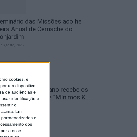
eminário das Missões acolhe
eira Anual de Cernache do
onjardim
de Agosto, 2026
omo cookies, e
por um dispositivo
entro Cultural Raiano recebe os
sa de audiências e
ilmes “O Convite” e “Mínimos &...
usar identificação e
nsentir o
de Agosto, 2026
o acima. Em
is pormenorizadas e
ocessamento dos
opor a esse