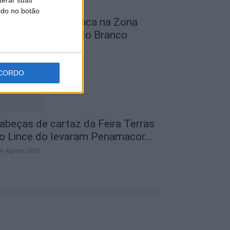
terar suas
ndo no botão
bra na Rua D arranca na Zona
ndustrial de Castelo Branco
de Agosto, 2026
CORDO
abeças de cartaz da Feira Terras
o Lince do levaram Penamacor...
de Agosto, 2026