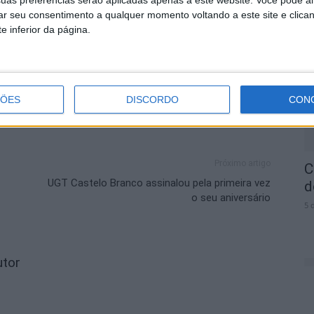
uas preferências serão aplicadas apenas a este website. Você pode al
Despacha Bagagem
rar seu consentimento a qualquer momento voltando a este site e clica
O
e inferior da página.
I
5 
ÇÕES
DISCORDO
CON
Próximo artigo
C
UGT Castelo Branco assinalou pela primeira vez
d
o seu aniversário
5 
utor