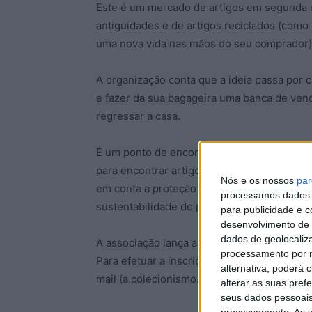
Este é um mercado de artigos em segunda mã
antiguidades e de artigos reciclados (com
uma nova vida nas mãos do seu comprador)
A organização conta que a ideia passa por c
e fazer da sua bagageira uma banca de vend
regressar a casa.
É um ponto de encontro entre público e ve
para encontrar artigos interessantes a um 
Nós e os nossos
par
em conta a proteção do ambiente, evitando
processamos dados p
sustentabilidade do planeta e do orçamento
para publicidade e 
desenvolvimento de 
dados de geolocaliza
A associação lança assim mais um desafio pa
processamento por n
Para efetuar a inscrição deve contactar a 
alternativa, poderá
mail (a.colecionismo.cb@gmail.com) ou tel
alterar as suas pref
seus dados pessoais