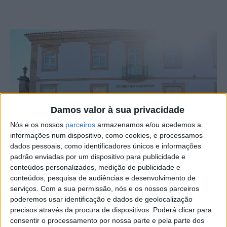
Damos valor à sua privacidade
Nós e os nossos
parceiros
armazenamos e/ou acedemos a
informações num dispositivo, como cookies, e processamos
dados pessoais, como identificadores únicos e informações
padrão enviadas por um dispositivo para publicidade e
conteúdos personalizados, medição de publicidade e
O Auditório do Museu do Canteiro, em Alcains, recebeu a
conteúdos, pesquisa de audiências e desenvolvimento de
sessão de abertura do ano letivo 2023/24 do polo de
serviços.
Com a sua permissão, nós e os nossos parceiros
Alcains da USALBI – Universidade Sénior Albicastrense -,
poderemos usar identificação e dados de geolocalização
que já conta com 165 alunos inscritas.
precisos através da procura de dispositivos. Poderá clicar para
consentir o processamento por nossa parte e pela parte dos