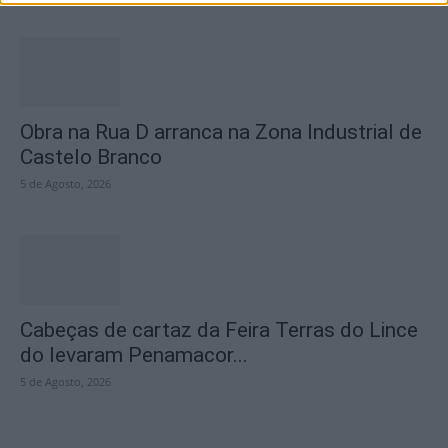
Obra na Rua D arranca na Zona Industrial de
Castelo Branco
5 de Agosto, 2026
Cabeças de cartaz da Feira Terras do Lince
do levaram Penamacor...
5 de Agosto, 2026