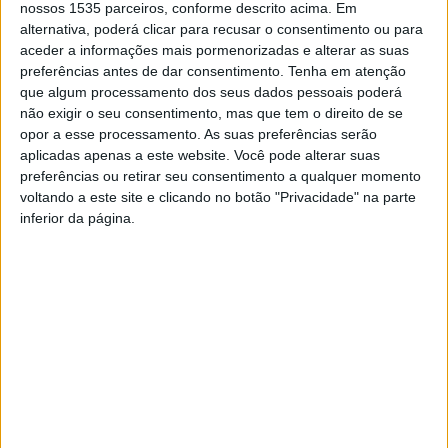
nossos 1535 parceiros, conforme descrito acima. Em
Na cerimónia estiveram Arnaldo Braz, presidente da
alternativa, poderá clicar para recusar o consentimento ou para
Amato Lusitano – Associação de Desenvolvimento;
aceder a informações mais pormenorizadas e alterar as suas
Milene Santos, presidente da Junta de Freguesia de
preferências antes de dar consentimento.
Tenha em atenção
Alcains; e Leopoldo Rodrigues, presidente da Câmara de
que algum processamento dos seus dados pessoais poderá
não exigir o seu consentimento, mas que tem o direito de se
Castelo Branco; que agradeceram a vivacidade de todos
opor a esse processamento. As suas preferências serão
que se inscreveram para mais um ano letivo, enaltecendo
aplicadas apenas a este website. Você pode alterar suas
as mais-valias de envelhecer ativa e saudavelmente
preferências ou retirar seu consentimento a qualquer momento
através das várias disciplinas disponíveis, continuando
voltando a este site e clicando no botão "Privacidade" na parte
inferior da página.
assim a apostar na educação ao longo da vida, realça a
entidade que gere o projeto.
Como novidade para este ano, regista-se um aumento
significativo de novos alunos inscritas e de novas
disciplinas, como o Chi Kung e o Walking Football,
perfazendo agora um total de 8 disciplinas, na área das
artes, cidadania, desporto, informática e música.