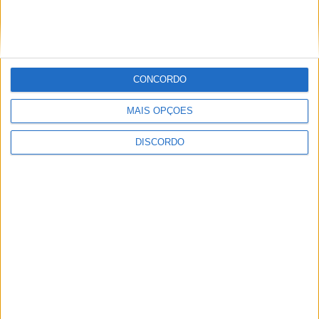
de Castelo Branco
CONCORDO
MAIS OPÇÕES
DISCORDO
Câmara de Castelo Branco assina
protocolos com 4 associações para
impulsionar cultura, desporto e ação
social no concelho