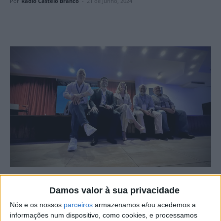
Por
Rádio Castelo Branco
-
21 de Junho, 2024
“Como se constrói a felicidade organizacional” foi o tema
Damos valor à sua privacidade
escolhido para a 2ª edição das “Conversas Dinâmicas”,
Nós e os nossos
parceiros
armazenamos e/ou acedemos a
uma iniciativa da mediadora de seguros Beira Dinâmica,
informações num dispositivo, como cookies, e processamos