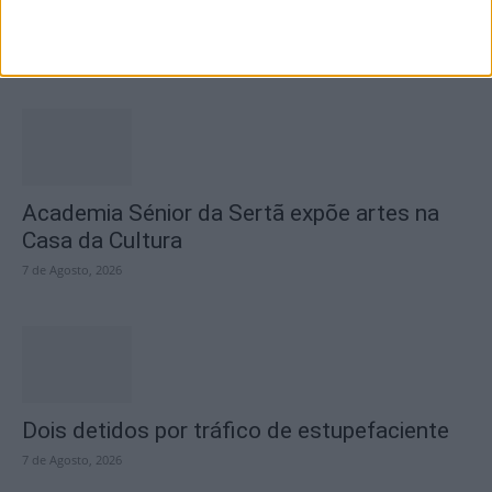
fecho do...
7 de Agosto, 2026
Academia Sénior da Sertã expõe artes na
Casa da Cultura
7 de Agosto, 2026
Dois detidos por tráfico de estupefaciente
7 de Agosto, 2026