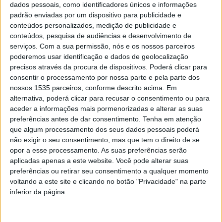
que teve lugar no auditório da Associação Empresarial da
dados pessoais, como identificadores únicos e informações
padrão enviadas por um dispositivo para publicidade e
Beira Baixa.
conteúdos personalizados, medição de publicidade e
conteúdos, pesquisa de audiências e desenvolvimento de
No palco estiveram quatro especialistas em felicidade
serviços.
Com a sua permissão, nós e os nossos parceiros
organizacional, que partilharam a sua visão sobre a
poderemos usar identificação e dados de geolocalização
precisos através da procura de dispositivos. Poderá clicar para
importância estratégica do tema para as empresas que
consentir o processamento por nossa parte e pela parte dos
não queiram perder o comboio da competitividade, conta
nossos 1535 parceiros, conforme descrito acima. Em
a organização. Com abordagens distintas, Álvaro Cidrais,
alternativa, poderá clicar para recusar o consentimento ou para
Ausenda Oliveira, Newton Villa Verde e Ricardo Costa
aceder a informações mais pormenorizadas e alterar as suas
lembraram os empresários presentes que as empresas
preferências antes de dar consentimento.
Tenha em atenção
que algum processamento dos seus dados pessoais poderá
são feitas de pessoas e que se elas não estiverem
não exigir o seu consentimento, mas que tem o direito de se
motivadas e satisfeitas não estarão a dar o seu melhor.
opor a esse processamento. As suas preferências serão
aplicadas apenas a este website. Você pode alterar suas
“A felicidade é uma escolha que permite uma construção
preferências ou retirar seu consentimento a qualquer momento
voltando a este site e clicando no botão "Privacidade" na parte
coletiva. Aprende-se, treina-se e cultiva-se”, afirmou
inferior da página.
Álvaro Cidrais, fundador da ACidrais, líder de projetos e
treinador de equipas que atua em áreas como a liderança