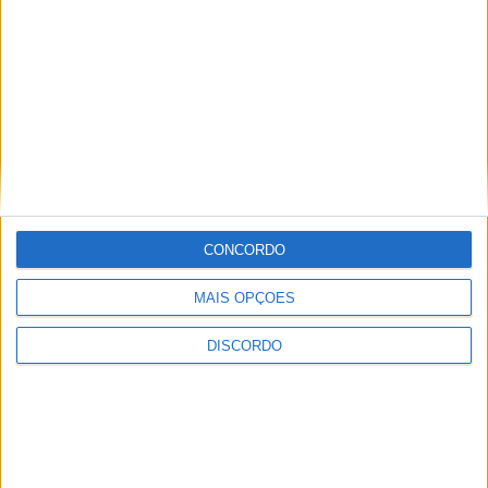
celebra aniversário com
“Terminal (O Estado do
concertos
Mundo)” em Idanha-a-Nova
ARTIGOS RELACIONADOS
Mais do autor
CONCORDO
MAIS OPÇÕES
DISCORDO
Segurança das pessoas e proteção do
abastecimento de água justificam
encerramento do Miradouro de São
Gens