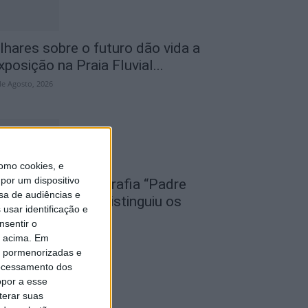
lhares sobre o futuro dão vida a
xposição na Praia Fluvial...
de Agosto, 2026
omo cookies, e
por um dispositivo
oncurso de Fotografia “Padre
sa de audiências e
oão Maia 2026” distinguiu os
usar identificação e
elhores olhares...
nsentir o
de Agosto, 2026
o acima. Em
is pormenorizadas e
ocessamento dos
opor a esse
terar suas