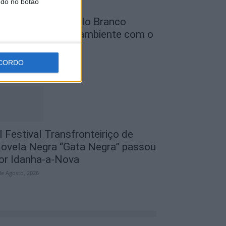
ndo no botão
unicípio de Castelo Branco
eforça defesa do ambiente com o
rojeto...
de Agosto, 2026
CORDO
I Festival Transfronteiriço de
ovela Negra “Gata Negra” passou
or Idanha-a-Nova
de Agosto, 2026