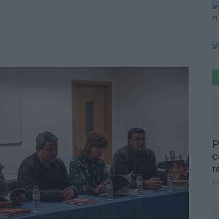
PU
P
c
r
6 