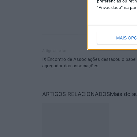
preferências ou reti
"Privacidade" na part
MAIS OP
Artigo anterior
IX Encontro de Associações destacou o papel
agregador das associações
ARTIGOS RELACIONADOS
Mais do a