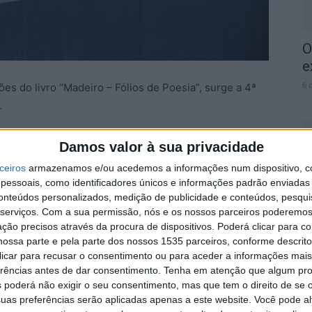
O
e
6 
es do livro “Madeiro – Fólios de Poesia”, surge a 4ª
.
poéticos sobre a tradição do Madeiro com a
Damos valor à sua privacidade
gueses, espanhóis e brasileiros, uma vez que a
ceiros
armazenamos e/ou acedemos a informações num dispositivo, c
livro, diz a autarquia de Penamacor, pretende ser um
essoais, como identificadores únicos e informações padrão enviadas 
C
da tradição cultural ancestral do Madeiro, enquanto
conteúdos personalizados, medição de publicidade e conteúdos, pesqui
J
serviços.
Com a sua permissão, nós e os nossos parceiros poderemos 
e da qual Penamacor é um exemplo único,
m
ção precisos através da procura de dispositivos. Poderá clicar para co
 da matriz da identidade cultural destas comunidades.
6 
ossa parte e pela parte dos nossos 1535 parceiros, conforme descrit
 clicar para recusar o consentimento ou para aceder a informações ma
erências antes de dar consentimento.
Tenha em atenção que algum pr
 poderá não exigir o seu consentimento, mas que tem o direito de se 
uas preferências serão aplicadas apenas a este website. Você pode al