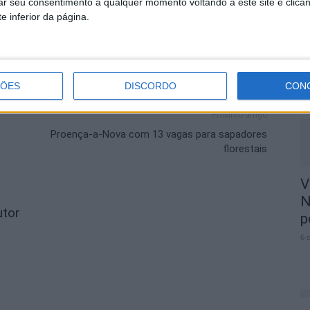
rar seu consentimento a qualquer momento voltando a este site e clica
e inferior da página.
M
r
p
6 
ÇÕES
DISCORDO
CON
Próximo artigo
Proença-a-Nova com 13 vagas para sapadores
florestais
V
N
utor
p
6 