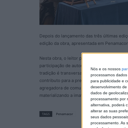
Depois do lançamento das três últimas ediçõ
edição da obra, apresentada em Penamacor
Nesta obra, o leitor pode encontrar textos 
participação de autores reconhecidos portu
Nós e os nossos
par
tradição é transversal aos vários países. O 
processamos dados p
contributo para a preservação e divulgação 
para publicidade e 
desenvolvimento de 
agregadora de comunidades e de gerações 
dados de geolocaliza
materializando a imaterialidade deste ícone
processamento por n
alternativa, poderá
alterar as suas pref
TAGS
Penamacor
seus dados pessoais
processamento. As s