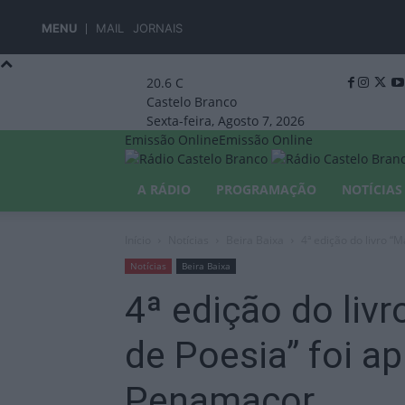
MENU
MAIL
JORNAIS
20.6
C
Castelo Branco
Sexta-feira, Agosto 7, 2026
Emissão Online
Emissão Online
A RÁDIO
PROGRAMAÇÃO
NOTÍCIAS
Início
Notícias
Beira Baixa
4ª edição do livro “M
Notícias
Beira Baixa
4ª edição do livr
de Poesia” foi a
Penamacor