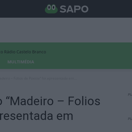
Rádio Castelo Branco
MULTIMÉDIA
adeiro – Folios de Poesia” foi apresentada em...
PU
o “Madeiro – Folios
presentada em
PU