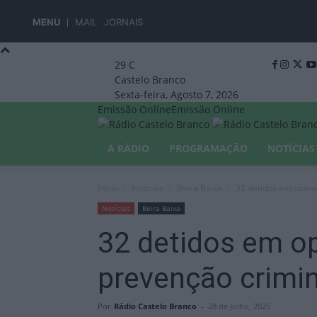
MENU
MAIL
JORNAIS
29
C
Castelo Branco
Sexta-feira, Agosto 7, 2026
Emissão Online
Emissão Online
A RÁDIO
PROGRAMAÇÃO
NOTÍCIAS
Início
Notícias
Beira Baixa
32 detidos em opera
Notícias
Beira Baixa
32 detidos em o
prevenção crimi
Por
Rádio Castelo Branco
-
28 de Julho, 2025