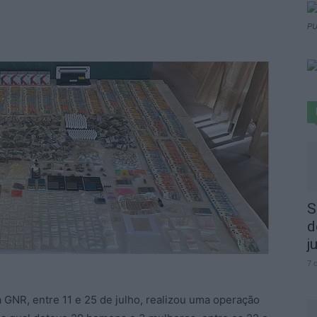
PU
S
d
j
7 
 GNR, entre 11 e 25 de julho, realizou uma operação