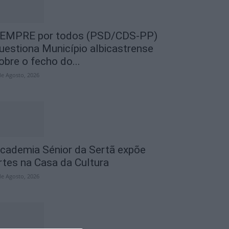
EMPRE por todos (PSD/CDS-PP)
uestiona Município albicastrense
obre o fecho do...
de Agosto, 2026
cademia Sénior da Sertã expõe
rtes na Casa da Cultura
de Agosto, 2026