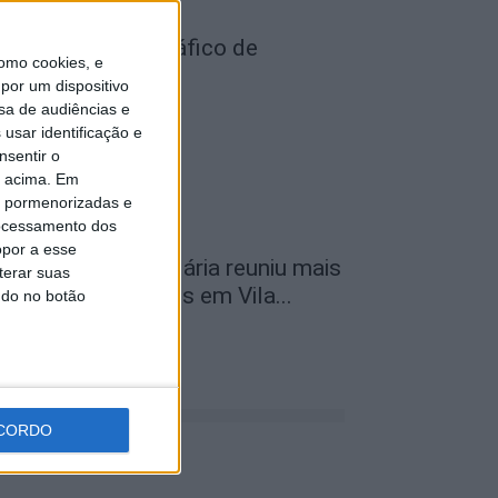
ois detidos por tráfico de
omo cookies, e
stupefaciente
por um dispositivo
de Agosto, 2026
sa de audiências e
usar identificação e
nsentir o
o acima. Em
is pormenorizadas e
ocessamento dos
opor a esse
ª Neon Walk Solidária reuniu mais
terar suas
e 300 participantes em Vila...
ndo no botão
de Agosto, 2026
CORDO