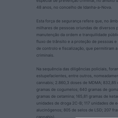
especial de prevenção criminal, no âmbito 
48 anos, no concelho de Idanha-a-Nova.
Esta força de segurança refere que, no âmb
milhares de pessoas oriundas de diversos p
manutenção da ordem e tranquilidade públic
fluxo de trânsito e a proteção de pessoas e
de controlo e fiscalização, que permitiram 
criminais.
Na sequência das diligências policiais, for
estupefacientes, entre outros, nomeadamen
cannabis; 2.860,3 doses de MDMA; 832,85 d
gramas de cogumelos; 640 gramas de goma
gramas de cetamina; 165,81 gramas de keta
unidades de droga 2C-B; 117 unidades de ec
alucinógenos; 805 de selos de LSD; 207 fr
cannabis).