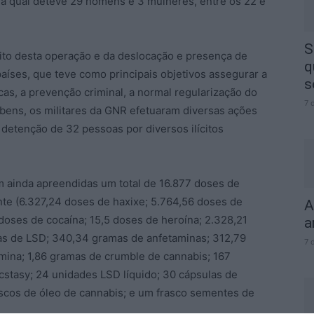
da qual deteve 29 homens e 3 mulheres, entre os 22 e
S
ito desta operação e da deslocação e presença de
q
aíses, que teve como principais objetivos assegurar a
s
as, a prevenção criminal, a normal regularização do
7 
 bens, os militares da GNR efetuaram diversas ações
a detenção de 32 pessoas por diversos ilícitos
am ainda apreendidas um total de 16.877 doses de
te (6.327,24 doses de haxixe; 5.764,56 doses de
A
oses de cocaína; 15,5 doses de heroína; 2.328,21
a
s de LSD; 340,34 gramas de anfetaminas; 312,79
7 
mina; 1,86 gramas de crumble de cannabis; 167
stasy; 24 unidades LSD líquido; 30 cápsulas de
ascos de óleo de cannabis; e um frasco sementes de