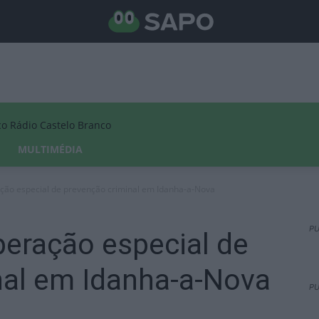
Rádio Castelo Branco
MULTIMÉDIA
ção especial de prevenção criminal em Idanha-a-Nova
PU
peração especial de
nal em Idanha-a-Nova
PU