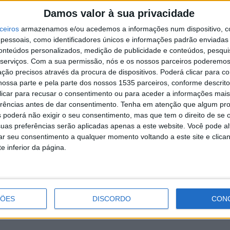
Damos valor à sua privacidade
D
 autos de contraordenação por consumo de
ceiros
armazenamos e/ou acedemos a informações num dispositivo, c
e
ção rodoviária e a apreensão de diverso material (354
essoais, como identificadores únicos e informações padrão enviadas 
7 
conteúdos personalizados, medição de publicidade e conteúdos, pesqui
lásticas; 110 vaporizadores; 11 balanças de precisão;
serviços.
Com a sua permissão, nós e os nossos parceiros poderemos 
iatura; 50.655€ em numerário; 2.460 unidades
ção precisos através da procura de dispositivos. Poderá clicar para co
ares; e 510 unidades monetárias de Novo Sol
ossa parte e pela parte dos nossos 1535 parceiros, conforme descrit
 clicar para recusar o consentimento ou para aceder a informações ma
erências antes de dar consentimento.
Tenha em atenção que algum pr
 poderá não exigir o seu consentimento, mas que tem o direito de se 
tal de 1.943 militares provenientes de várias
2
uas preferências serão aplicadas apenas a este website. Você pode al
e, Territorial, de Controlo Costeiro e Fronteiras, de
d
rar seu consentimento a qualquer momento voltando a este site e clica
Nacional de Trânsito, Investigação Criminal, Unidade
e inferior da página.
7 
tras, a equipa Anti-Drone e Intervenção Cinotécnica.
de entidades externas, como a Guardia Civil de
no âmbito da cooperação policial transfronteiriça e da
ÇÕES
DISCORDO
CON