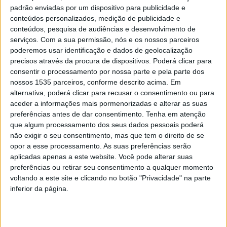
padrão enviadas por um dispositivo para publicidade e
Os números com que a marca encerrou o balanço do ano
conteúdos personalizados, medição de publicidade e
revelam um expressivo salto, determinado pela
conteúdos, pesquisa de audiências e desenvolvimento de
serviços.
Com a sua permissão, nós e os nossos parceiros
diversificação do ecossistema de parceiros, pela oferta
poderemos usar identificação e dados de geolocalização
de novos serviços e produtos e pelo lançamento de uma
precisos através da procura de dispositivos. Poderá clicar para
nova Homepage, como é referido em nota.
consentir o processamento por nossa parte e pela parte dos
nossos 1535 parceiros, conforme descrito acima. Em
alternativa, poderá clicar para recusar o consentimento ou para
Já este ano, mas fruto deste caminho feito de
aceder a informações mais pormenorizadas e alterar as suas
consolidação, o SAPO volta a mostrar por que é o site
preferências antes de dar consentimento.
Tenha em atenção
português mais visitado, ao receber o Prémio Marca
que algum processamento dos seus dados pessoais poderá
Recomendada 2024, distinção que resulta do nível de
não exigir o seu consentimento, mas que tem o direito de se
opor a esse processamento. As suas preferências serão
reputação conquistado junto dos consumidores e
aplicadas apenas a este website. Você pode alterar suas
expresso no Portal da Queixa.
preferências ou retirar seu consentimento a qualquer momento
voltando a este site e clicando no botão "Privacidade" na parte
Para trás, 2023 ficou marcado por uma profunda
inferior da página.
reconfiguração e modernização da Homepage. O
resultado foi uma melhoria significativa na experiência de
utilização, de que é exemplo o carregamento de página,