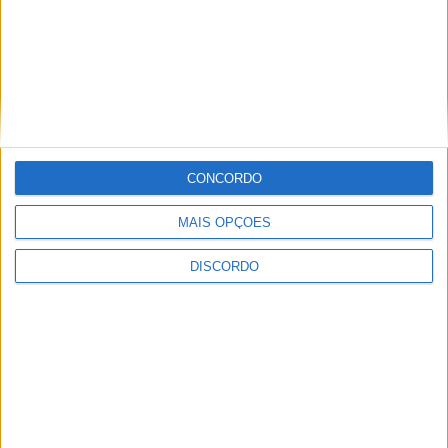
da Segurança Social de
Cultura em Agenda
Castelo Branco voltam a
fazer greve
ARTIGOS RELACIONADOS
Mais do autor
CONCORDO
MAIS OPÇÕES
DISCORDO
Curso de Formação de Guardas da GNR
com candidaturas abertas