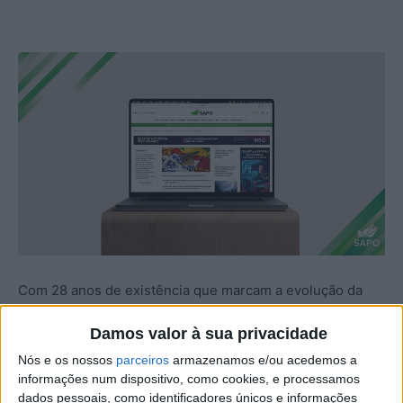
Com 28 anos de existência que marcam a evolução da
Internet em Portugal, o SAPO alcançou em 2023 uma
Damos valor à sua privacidade
maior performance da sua Homepage, reforçando a sua
relevância na agregação, produção e curadoria de
Nós e os nossos
parceiros
armazenamos e/ou acedemos a
informações num dispositivo, como cookies, e processamos
conteúdos e ativos digitais em Portugal.
dados pessoais, como identificadores únicos e informações