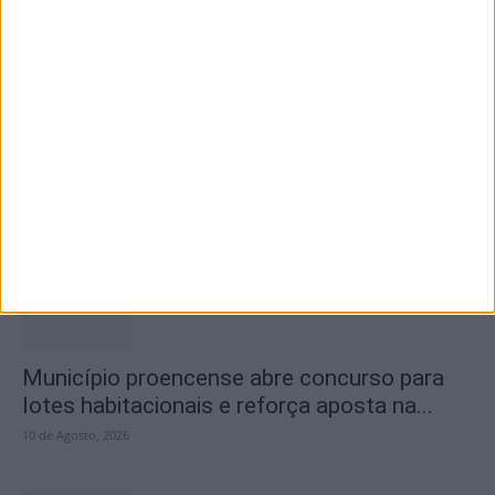
Dia da Boomland será celebrado em Idanha-
a-Nova
10 de Agosto, 2026
Município proencense abre concurso para
lotes habitacionais e reforça aposta na...
10 de Agosto, 2026