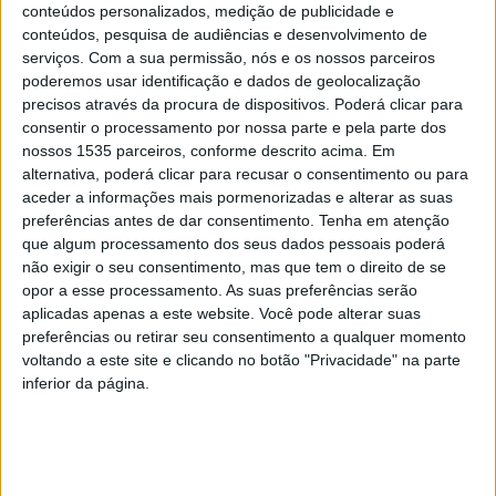
conteúdos personalizados, medição de publicidade e
Organizado pela Associação Quatro Corações, o festival
conteúdos, pesquisa de audiências e desenvolvimento de
vai decorrer entre 11 e 13 de agosto, na Zona de Lazer, e
serviços.
Com a sua permissão, nós e os nossos parceiros
já são conhecidos os cabeças de cartaz. No primeiro dia
poderemos usar identificação e dados de geolocalização
apresentam-se Richie Campbell e Chico da Tina. No
precisos através da procura de dispositivos. Poderá clicar para
consentir o processamento por nossa parte e pela parte dos
segundo dia será a vez de Lucenzo, Os Azeitonas e Vitor
nossos 1535 parceiros, conforme descrito acima. Em
Kley. E no último sobem ao palco Nuno Ribeiro e Calema.
alternativa, poderá clicar para recusar o consentimento ou para
aceder a informações mais pormenorizadas e alterar as suas
Em entrevista à Rádio Castelo Branco, o presidente da
preferências antes de dar consentimento.
Tenha em atenção
que algum processamento dos seus dados pessoais poderá
associação afirmou que, este ano, o cartaz “é mais
não exigir o seu consentimento, mas que tem o direito de se
arrojado” e que “abrange muitas idades e mais alargada”,
opor a esse processamento. As suas preferências serão
com nomes nacionais, mas também internacionais.
aplicadas apenas a este website. Você pode alterar suas
preferências ou retirar seu consentimento a qualquer momento
Hélder Martins revelou também que há algumas
voltando a este site e clicando no botão "Privacidade" na parte
inferior da página.
alterações, como, por exemplo, no horário, que será das
17h às 5h, e muitas surpresas.