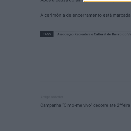
A cerimónia de encerramento está marcada 
TAGS
Associação Recreativa e Cultural do Bairro do V
Artigo anterior
Campanha “Cinto-me vivo” decorre até 2ªfeira