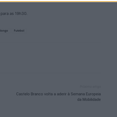
para as 19h30.
alongo
Futebol
Próximo artigo
Castelo Branco volta a aderir à Semana Europeia
da Mobilidade