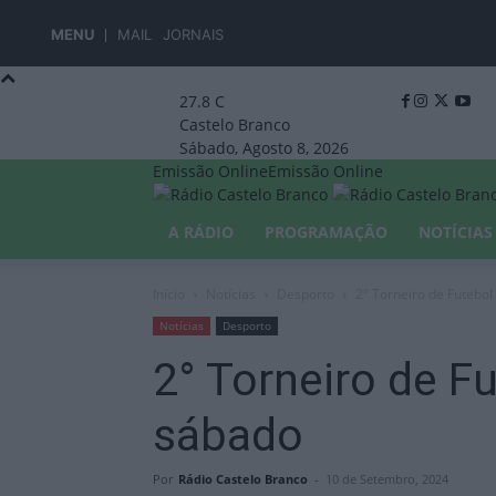
MENU
MAIL
JORNAIS
27.8
C
Castelo Branco
Sábado, Agosto 8, 2026
Emissão Online
Emissão Online
A RÁDIO
PROGRAMAÇÃO
NOTÍCIAS
Início
Notícias
Desporto
2° Torneiro de Futebo
Notícias
Desporto
2° Torneiro de F
sábado
Por
Rádio Castelo Branco
-
10 de Setembro, 2024