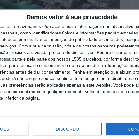
Damos valor à sua privacidade
A
ceiros
armazenamos e/ou acedemos a informações num dispositivo, c
a
essoais, como identificadores únicos e informações padrão enviadas 
7 
conteúdos personalizados, medição de publicidade e conteúdos, pesqui
serviços.
Com a sua permissão, nós e os nossos parceiros poderemos 
ção precisos através da procura de dispositivos. Poderá clicar para co
ossa parte e pela parte dos nossos 1535 parceiros, conforme descrit
 clicar para recusar o consentimento ou para aceder a informações ma
ral do Bairro do Valongo, em Castelo Branco, acolhe
erências antes de dar consentimento.
Tenha em atenção que algum pr
 de Futebol Feminino.
 poderá não exigir o seu consentimento, mas que tem o direito de se 
D
uas preferências serão aplicadas apenas a este website. Você pode al
e
ção de quatro equipas, promovido pela Escola de
rar seu consentimento a qualquer momento voltando a este site e clica
e inferior da página.
7 
ador de Desportos do Entroncamento e a Escola de
ipa da casa enfrenta o Viseu 2001.
ÇÕES
DISCORDO
CON
 3º e 4º lugar e a final acontece às 18h.