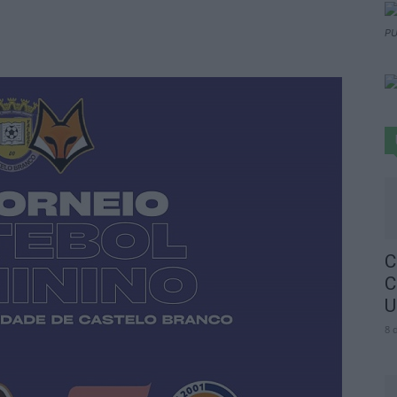
PU
C
C
U
8 