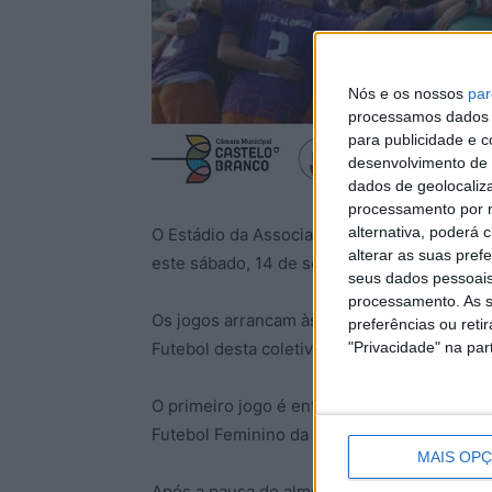
Nós e os nossos
par
processamos dados p
para publicidade e 
desenvolvimento de 
dados de geolocaliza
processamento por n
alternativa, poderá
O Estádio da Associação Recreativa e Cultu
alterar as suas pref
este sábado, 14 de setembro, o 2° Torneiro
seus dados pessoais
processamento. As s
Os jogos arrancam às 9h30, com a participa
preferências ou reti
"Privacidade" na part
Futebol desta coletividade.
O primeiro jogo é entre o CADE – Clube Am
Futebol Feminino da Guarda. Às 11h30 a equ
MAIS OP
Após a pausa do almoço, às 16h dispute-se o