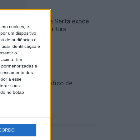
cademia Sénior da Sertã expõe
omo cookies, e
rtes na Casa da Cultura
por um dispositivo
de Agosto, 2026
sa de audiências e
usar identificação e
nsentir o
o acima. Em
is pormenorizadas e
ocessamento dos
opor a esse
ois detidos por tráfico de
terar suas
stupefaciente
ndo no botão
de Agosto, 2026
CORDO