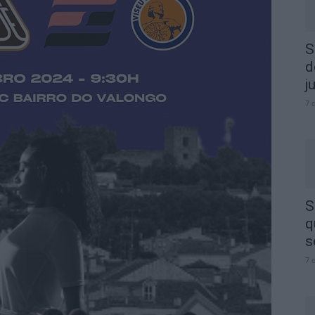
S
d
j
7 
S
q
s
7 