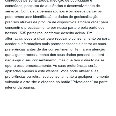
conteúdos personalizados, medição de publicidade e
continuidade do SMARTCUT, concluído em 2023 no
conteúdos, pesquisa de audiências e desenvolvimento de
âmbito do Portugal 2020, que permitiu desenvolver
serviços.
Com a sua permissão, nós e os nossos parceiros
poderemos usar identificação e dados de geolocalização
tecnologias inovadoras como módulos de sensorização
precisos através da procura de dispositivos. Poderá clicar para
integrada de máquinas florestais, telediagnóstico,
consentir o processamento por nossa parte e pela parte dos
inspeção visual do ambiente e simuladores de realidade
nossos 1535 parceiros, conforme descrito acima. Em
aumentada para formação de operadores, tendo atingido
alternativa, poderá clicar para recusar o consentimento ou para
o nível TRL 5 de maturidade tecnológica.
aceder a informações mais pormenorizadas e alterar as suas
preferências antes de dar consentimento.
Tenha em atenção
que algum processamento dos seus dados pessoais poderá
O projeto é promovido por um consórcio constituído pela
não exigir o seu consentimento, mas que tem o direito de se
empresa detentora (líder), IPCB – Instituto Politécnico de
opor a esse processamento. As suas preferências serão
Castelo Branco -, INESC TEC, Universidade do Porto,
aplicadas apenas a este website. Você pode alterar suas
preferências ou retirar seu consentimento a qualquer momento
Universidade de Trás-os-Montes e Alto Douro e
voltando a este site e clicando no botão "Privacidade" na parte
Arménios – Exploração Florestal, Lda.
inferior da página.
Do lado do IPCB, a equipa de investigação é composta
por Pedro Torres (coordenador), Armando Ramalho, José
Sequeira e Geoffrey Spencer, que irão contribuir com