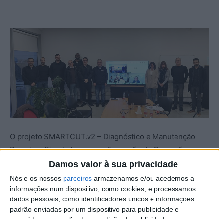
O projeto SMARTCUT.v2 – Diagnóstico e Manutenção
Remota e Simuladores para Formação de Operação e
Manutenção de Máquinas Florestais iniciou oficialmente
Damos valor à sua privacidade
o seu arranque em dezembro de 2025, com a realização
Nós e os nossos
parceiros
armazenamos e/ou acedemos a
da reunião de kick-off nas instalações da CUTPLANT
informações num dispositivo, como cookies, e processamos
dados pessoais, como identificadores únicos e informações
Solutions, empresa detentora da marca VICORT,
padrão enviadas por um dispositivo para publicidade e
localizada em Castelo Branco. Este projeto nasce na