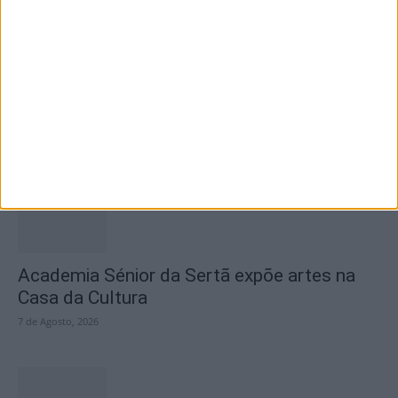
SEMPRE por todos (PSD/CDS-PP)
questiona Município albicastrense sobre o
fecho do...
7 de Agosto, 2026
Academia Sénior da Sertã expõe artes na
Casa da Cultura
7 de Agosto, 2026