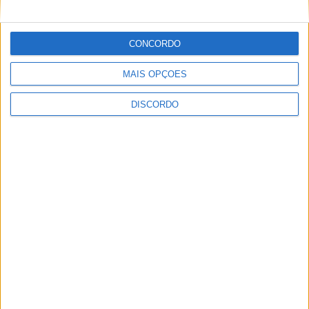
Segurança das pessoas e proteção do
abastecimento de água justificam
CONCORDO
encerramento do Miradouro de São
Gens
MAIS OPÇÕES
DISCORDO
SEMPRE por todos (PSD/CDS-PP)
questiona Município albicastrense sobre
o fecho do miradouro de São Gens