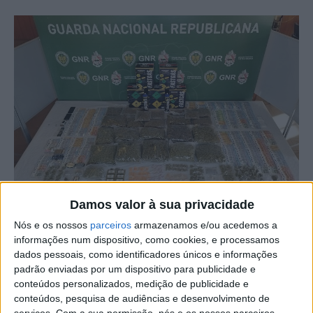
Damos valor à sua privacidade
Nós e os nossos
parceiros
armazenamos e/ou acedemos a
informações num dispositivo, como cookies, e processamos
O Comando Territorial de Castelo Branco da GNR
dados pessoais, como identificadores únicos e informações
realizou uma operação especial de prevenção criminal,
padrão enviadas por um dispositivo para publicidade e
conteúdos personalizados, medição de publicidade e
direcionada para a segurança e o policiamento no Boom
conteúdos, pesquisa de audiências e desenvolvimento de
Festival, em Idanha-a-Nova, entre 14 e 28 de julho.
serviços.
Com a sua permissão, nós e os nossos parceiros