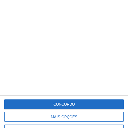
2ª Neon Walk Solidária reuniu mais de
300 participantes em Vila de Rei
CONCORDO
MAIS OPÇÕES