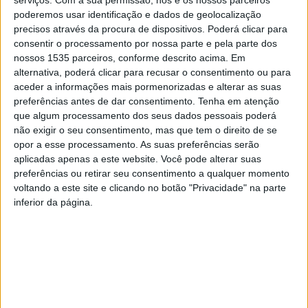
poderemos usar identificação e dados de geolocalização
Segundo o comunicado, esta força explica que, no âmbito
precisos através da procura de dispositivos. Poderá clicar para
das suas atribuições, garantiu as condições de segurança
consentir o processamento por nossa parte e pela parte dos
nossos 1535 parceiros, conforme descrito acima. Em
necessárias para que o evento decorresse dentro da
alternativa, poderá clicar para recusar o consentimento ou para
legalidade, protegendo, socorrendo e auxiliando os
aceder a informações mais pormenorizadas e alterar as suas
cidadãos que se deslocaram ao recinto do festival, bem
preferências antes de dar consentimento.
Tenha em atenção
como garantiu a fluidez do trânsito. Na operação
que algum processamento dos seus dados pessoais poderá
não exigir o seu consentimento, mas que tem o direito de se
estivaram empenhados um total de 1.066 militares de
opor a esse processamento. As suas preferências serão
várias valências operacionais da GNR.
aplicadas apenas a este website. Você pode alterar suas
preferências ou retirar seu consentimento a qualquer momento
Neste sentido realizaram-se diversas ações de combate
voltando a este site e clicando no botão "Privacidade" na parte
inferior da página.
à criminalidade, com o objetivo de prevenir e detetar
possíveis ilícitos criminais, bem como controlar, detetar,
localizar e prevenir ocorrências relacionadas com a
posse de armas. Os militares da GNR efetuaram ações de
controlo e fiscalização, que permitiram deter 112 pessoas
(91 homens e 21 mulheres), por posse de arma proibida e